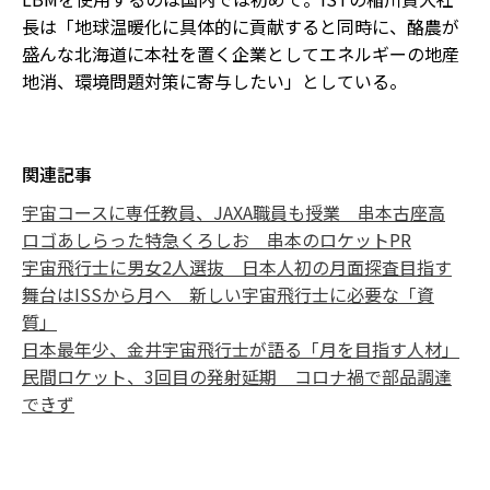
長は「地球温暖化に具体的に貢献すると同時に、酪農が
盛んな北海道に本社を置く企業としてエネルギーの地産
地消、環境問題対策に寄与したい」としている。
関連記事
宇宙コースに専任教員、JAXA職員も授業 串本古座高
ロゴあしらった特急くろしお 串本のロケットPR
宇宙飛行士に男女2人選抜 日本人初の月面探査目指す
舞台はISSから月へ 新しい宇宙飛行士に必要な「資
質」
日本最年少、金井宇宙飛行士が語る「月を目指す人材」
民間ロケット、3回目の発射延期 コロナ禍で部品調達
できず