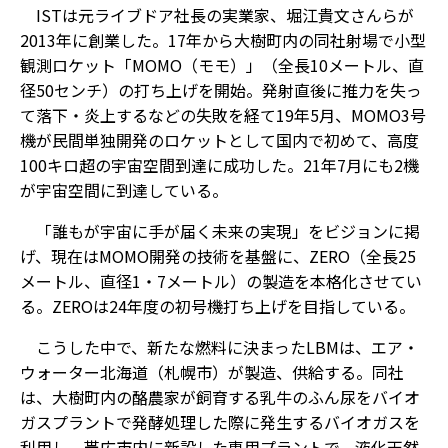
ISTは元ライブドア社長の実業家、堀江貴文さんらが
2013年に創業した。17年から大樹町内の同社射場で小型
観測ロケット「MOMO（モモ）」（全長10メートル、直
径50センチ）の打ち上げを開始。発射直後に推力を失っ
て落下・炎上するなどの失敗を経て19年5月、MOMO3号
機が民間単独開発のロケットとして国内で初めて、高度
100キロ超の宇宙空間到達に成功した。21年7月にも2機
が宇宙空間に到達している。
「誰もが宇宙に手が届く未来の実現」をビジョンに掲
げ、現在はMOMO開発の技術を基盤に、ZERO（全長25
メートル、直径1・7メートル）の製造を本格化させてい
る。ZEROは24年度の初号機打ち上げを目指している。
こうした中で、新たな燃料に決まったLBMは、エア・
ウォーター北海道（札幌市）が製造、供給する。同社
は、大樹町内の酪農家が飼育する乳牛のふん尿をバイオ
ガスプラントで発酵処理した際に発生するバイオガスを
利用し、帯広市内に新設した専用プラントで、液化天然