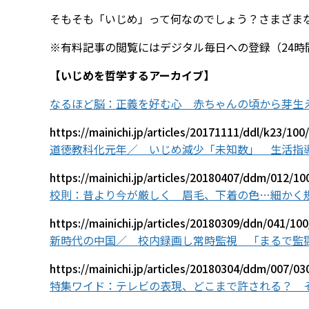
そもそも「いじめ」って何なのでしょう？さまざま
※有料記事の閲覧にはデジタル毎日への登録（24時間
【いじめを哲学するアーカイブ】
なるほど脳：正義を好む心 赤ちゃんの頃から芽生
https://mainichi.jp/articles/20171111/ddl/k23/10
道徳教科化元年／ いじめ減少「未知数」 生活指
https://mainichi.jp/articles/20180407/ddm/012/1
校則：昔より今が厳しく 眉毛、下着の色…細かく
https://mainichi.jp/articles/20180309/ddn/041/10
新時代の中国／ 校内録画し常時監視 「まるで監
https://mainichi.jp/articles/20180304/ddm/007/0
特集ワイド：テレビの表現、どこまで許される？ 