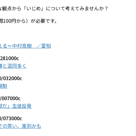
な観点から「いじめ」について考えてみませんか？
100円から）が必要です。
える＝中村克樹 ／愛知
0/281000c
導と混同多く
00/032000c
規制
0/007000c
獄だ」生徒反発
30/073000c
その笑い、差別かも