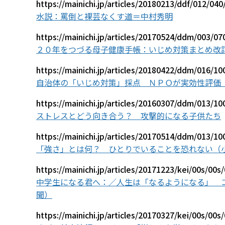
https://mainichi.jp/articles/20180213/ddf/012/04
水説：罵倒と裸芸なくす道＝中村秀明
https://mainichi.jp/articles/20170524/ddm/003/0
２０年をつづる母子健康手帳：いじめ対策まとめ改
https://mainichi.jp/articles/20180422/ddm/016/1
自治体の「いじめ対策」採点 ＮＰＯが実効性評価
https://mainichi.jp/articles/20160307/ddm/013/1
ストレスとどう向き合う？ 攻撃的になる子供たち
https://mainichi.jp/articles/20170514/ddm/013/1
「強さ」とは何？ ひとりでいることを恐れない（
https://mainichi.jp/articles/20171223/kei/00s/00s
中学生になる君へ：／人生は「なるようになる」 
聞）
https://mainichi.jp/articles/20170327/kei/00s/00s