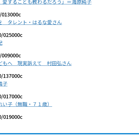
、愛することも教わるだろう」＝海原純子
0/013000c
を タレント・はるな愛さん
70/025000c
記
0/009000c
どもへ 現実訴えて 村田弘さん
40/137000c
靖子
70/017000c
れい子（無職・７１歳）
70/019000c