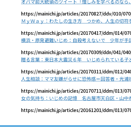
オバマ前大統領のツイート「憎しみを学べるのなら
https://mainichi.jp/articles/20170827/ddv/010/07
ＭｙＷａｙ：わたしの生き方 つかめ、人生の切符
https://mainichi.jp/articles/20170417/ddm/014/0
横浜・原発避難いじめ：自殺考えないで 少年が手
https://mainichi.jp/articles/20170309/ddn/041/04
贈る言葉：東日本大震災６年 いじめられている子
https://mainichi.jp/articles/20170311/ddm/012/0
人生相談：ママ友嫌がらせに恐怖感＝回答者・光浦
https://mainichi.jp/articles/20170711/ddm/013/0
女の気持ち：いじめの記憶 名古屋市天白区・山中
https://mainichi.jp/articles/20161201/ddm/013/0