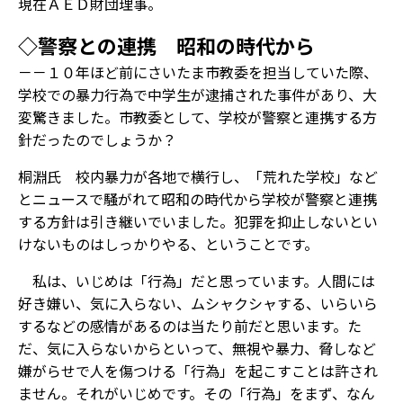
現在ＡＥＤ財団理事。
◇警察との連携 昭和の時代から
－－１０年ほど前にさいたま市教委を担当していた際、
学校での暴力行為で中学生が逮捕された事件があり、大
変驚きました。市教委として、学校が警察と連携する方
針だったのでしょうか？
桐淵氏 校内暴力が各地で横行し、「荒れた学校」など
とニュースで騒がれて昭和の時代から学校が警察と連携
する方針は引き継いでいました。犯罪を抑止しないとい
けないものはしっかりやる、ということです。
私は、いじめは「行為」だと思っています。人間には
好き嫌い、気に入らない、ムシャクシャする、いらいら
するなどの感情があるのは当たり前だと思います。た
だ、気に入らないからといって、無視や暴力、脅しなど
嫌がらせで人を傷つける「行為」を起こすことは許され
ません。それがいじめです。その「行為」をまず、なん