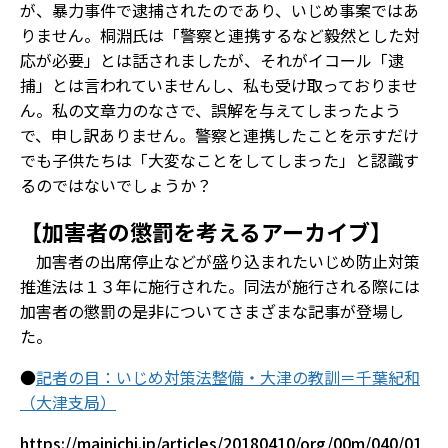
が、暴力事件で逮捕されたのであり、いじめ事案ではあ
りません。桐淵氏は「警察と連携するなど毅然とした対
応が必要」とは話されましたが、それがイコール「逮
捕」とは言われていませんし、私も受け取っておりませ
ん。私の文章力のなさで、誤解を与えてしまったよう
で、申し訳ありません。警察と連携したことを示すだけ
でも子供たちは「大変なことをしてしまった」と認識す
るのではないでしょうか？
【加害者の懲罰を考えるアーカイブ】
加害者の出席停止などが盛り込まれたいじめ防止対策
推進法は１３年に施行された。同法が施行される際には
加害者の懲罰の是非についてさまざまな記事が登場し
た。
●
記者の目：いじめ対策法整備・大津の教訓＝千葉紀和
（大津支局）
https://mainichi.jp/articles/20180410/org/00m/040/01