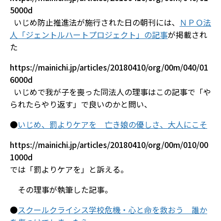
5000d
いじめ防止推進法が施行された日の朝刊には、
ＮＰＯ法
人「ジェントルハートプロジェクト」の記事
が掲載され
た
https://mainichi.jp/articles/20180410/org/00m/040/01
6000d
いじめで我が子を喪った同法人の理事はこの記事で「や
られたらやり返す」で良いのかと問い、
●
いじめ、罰よりケアを 亡き娘の優しさ、大人にこそ
https://mainichi.jp/articles/20180410/org/00m/010/00
1000d
では「罰よりケアを」と訴える。
その理事が執筆した記事。
●
スクールクライシス学校危機・心と命を救おう 誰か