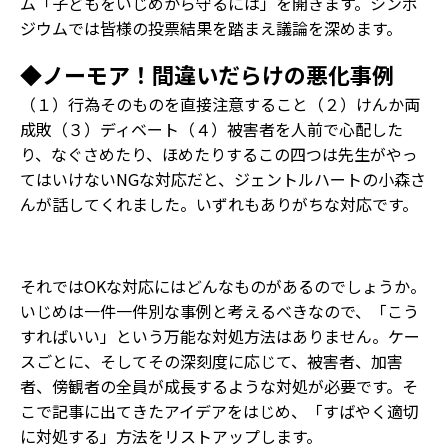
ム「子どもをいじめから守るには」を開きます。シンポ
ジウムでは皆様の投票結果を踏まえ議論を深めます。
◆ノーモア！間違いだらけの悪化事例
（１）行為そのものを直接注意すること（２）けんか両
成敗（３）ディベート（４）被害者を人前で心配した
り、なぐさめたり、ほめたりする――この四つは先生がやっ
てはいけないNGな対応だと、ジェントルハートの小森さ
んが話してくれました。いずれもありがちな対応です。
それではOKな対応にはどんなものがあるのでしょうか。
いじめは一件一件別な事例と考えるべきなので、「こう
すればいい」という万能な対処方法はありません。ケー
スごとに、そしてその深刻度に応じて、被害者、加害
者、傍観者の全員が成長するような対処が必要です。そ
こで記事に出てきたアイデアをはじめ、「すばやく適切
に対処する」方法をリストアップします。