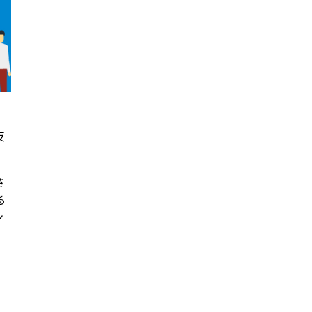
反
さ
る
ン