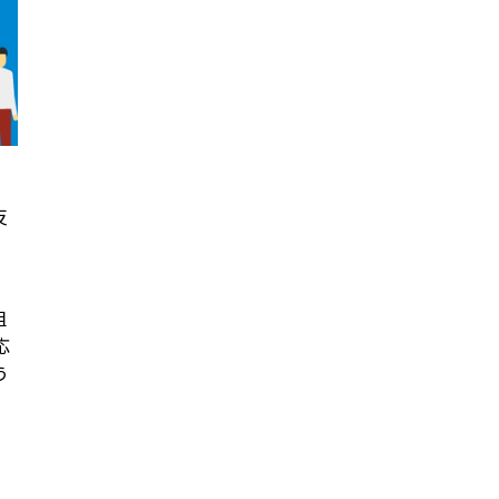
反
組
応
う