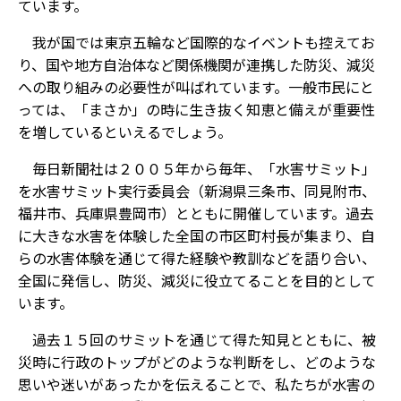
ています。
我が国では東京五輪など国際的なイベントも控えてお
り、国や地方自治体など関係機関が連携した防災、減災
への取り組みの必要性が叫ばれています。一般市民にと
っては、「まさか」の時に生き抜く知恵と備えが重要性
を増しているといえるでしょう。
毎日新聞社は２００５年から毎年、「水害サミット」
を水害サミット実行委員会（新潟県三条市、同見附市、
福井市、兵庫県豊岡市）とともに開催しています。過去
に大きな水害を体験した全国の市区町村長が集まり、自
らの水害体験を通じて得た経験や教訓などを語り合い、
全国に発信し、防災、減災に役立てることを目的として
います。
過去１５回のサミットを通じて得た知見とともに、被
災時に行政のトップがどのような判断をし、どのような
思いや迷いがあったかを伝えることで、私たちが水害の