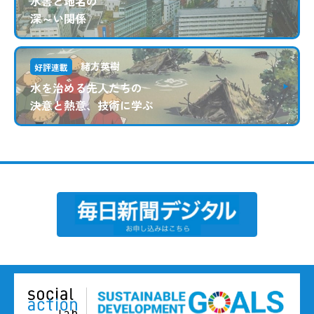
水害と地名の
深～い関係
緒方英樹
好評連載
水を治める先人たちの
決意と熱意、技術に学ぶ