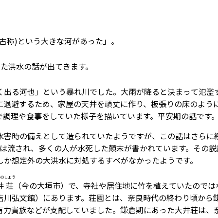
古称)という大きな河があった」。
きた洪水の話が出てきます。
く出る河也」という暴れ川でした。大雨が降ると決まって氾濫
に退避するため、家屋の天井を頑丈に作り、板張りの床のよう
で調理や食事をしていた様子を描いています。平安期の話です
害時の備えとして造られていたようですが、この話はさらに
家は流され、多くの人が水死した顛末が書かれています。その説
しか想定外の大洪水に対処するすべがなかったようです。
の
しょう
井
荘
（今の大垣市）で、寺社や居住地に竹を植えていたのでは
吉川弘文館）にあります。荘園とは、奈良時代の終わり頃から
有力貴族などが支配していました。鎌倉期にあった大井荘は、