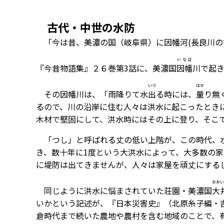
古代・中世の水防
「今は昔、美濃の国（岐阜県）に因幡河(長良川の
いなば
『今昔物語集』２６巻第3話に、美濃国
因幡
川で起
いづ
はか
その因幡川は、「雨降りて水
出
る時には、
量
り無
るので、川の沿岸に住む人々は洪水に起こったとき
木材で堅固にして、洪水時にはその上に登り、そこ
「つし」と呼ばれる丈の低い上階が、この時代、水
き、数十年に1度という大洪水によって、大多数の
に堤防は出てきませんが、人々は家屋を頑丈にする
おおい
同じように洪水に悩まされていた荘園・美濃国
大
いかという記述が、『日本災害史』（北原糸子編・
倉時代まで続いた農地や農村を含む地域のことで、