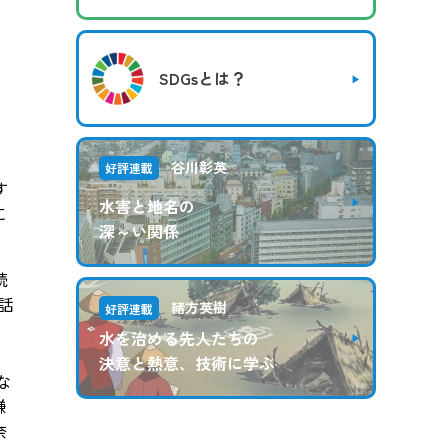
SDGsとは？
谷川彰英
好評連載
す
水害と地名の
に
深～い関係
。
続
話
緒方英樹
好評連載
水を治める先人たちの
決意と熱意、技術に学ぶ
な
鎌
奈