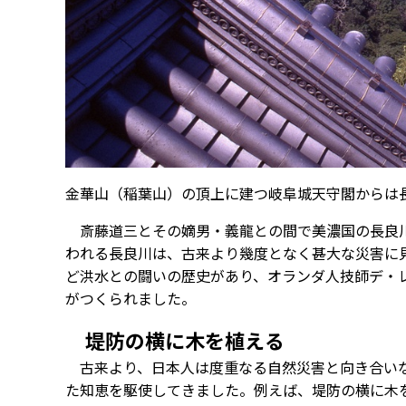
金華山（稲葉山）の頂上に建つ岐阜城天守閣からは
斎藤道三とその嫡男・義龍との間で美濃国の長良川
われる長良川は、古来より幾度となく甚大な災害に
ど洪水との闘いの歴史があり、オランダ人技師デ・
がつくられました。
堤防の横に木を植える
古来より、日本人は度重なる自然災害と向き合い
た知恵を駆使してきました。例えば、堤防の横に木