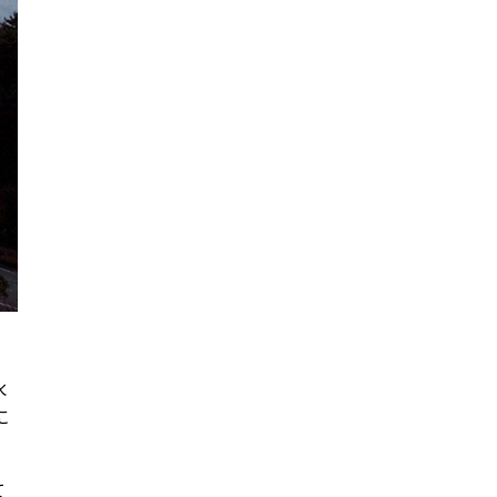
水
に
。
て