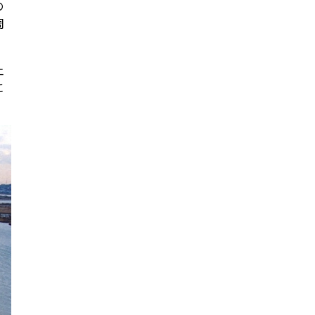
の
周
土
に