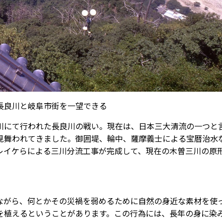
長良川と岐阜市街を一望できる
にて行われた長良川の戦い。現在は、日本三大清流の一つと
見舞われてきました。御囲堤、輪中、薩摩義士による宝暦治水
レイケらによる三川分流工事が完成して、現在の木曽三川の原
ながら、何とかその災禍を弱めるために自然の身近な素材を使
を植えるということがあります。この行為には、長年の身に染