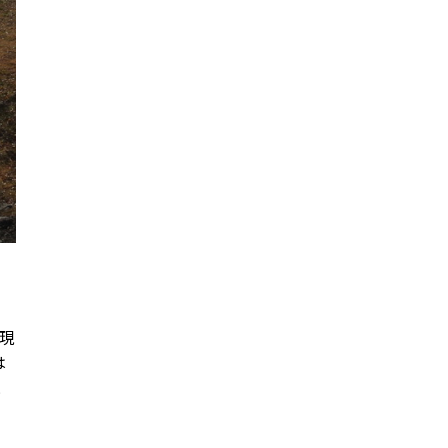
、
現
は
と