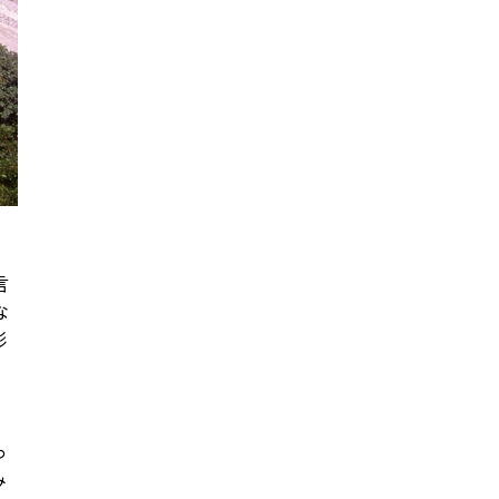
言
な
形
っ
み