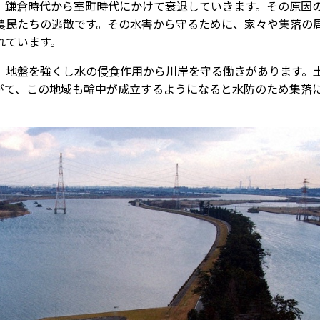
、鎌倉時代から室町時代にかけて衰退していきます。その原因
農民たちの逃散です。その水害から守るために、家々や集落の
れています。
地盤を強くし水の侵食作用から川岸を守る働きがあります。
がて、この地域も輪中が成立するようになると水防のため集落