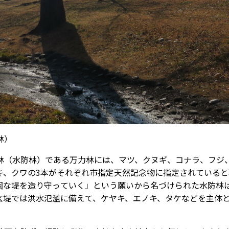
林）
林（水防林）である万力林には、マツ、クヌギ、コナラ、フジ
キ、クワの3本がそれぞれ市指定天然記念物に指定されていると
固な堤を造り守っていく」という願いから名づけられた水防林
玄堤では洪水氾濫に備えて、ケヤキ、エノキ、タケなどを主体