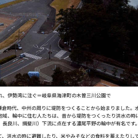
れ、伊勢湾に注ぐ＝岐阜県海津町の木曽三川公園で
倉時代、中州の周りに堤防をつくることから始まりました。
地域、輪中に住む人たちは、昔から堤防をつくったり洪水の時
、長良川、揖斐川）下流に点在する濃尾平野の輪中が有名です
、洪水の時に避難したり、米やみそなどの食料を蓄えたりし