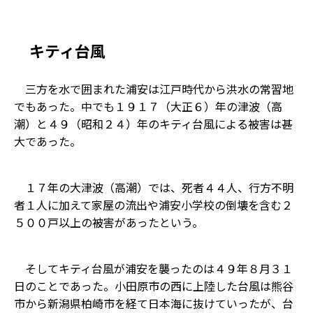
キティ台風
三方を水で囲まれた浦安は江戸時代から洪水の常習地
でもあった。中でも１９１７（大正６）年の津波（高
潮）と４９（昭和２４）年のキティ台風による被害は甚
大であった。
１７年の大津波（高潮）では、死者４４人、行方不明
者１人に加えて家屋の流出や浦安小学校の倒壊を含む２
５００戸以上の被害があったという。
そしてキティ台風が浦安を襲ったのは４９年８月３１
日のことであった。小田原市の西に上陸した台風は熊谷
市から新潟県柏崎市を経て日本海に抜けていったが、台