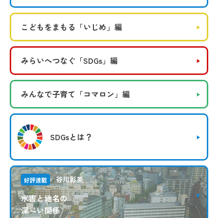
こどもをまもる
「いじめ」編
みらいへつなぐ
「SDGs」編
みんなで子育て
「コマロン」編
SDGsとは？
谷川彰英
好評連載
水害と地名の
深～い関係