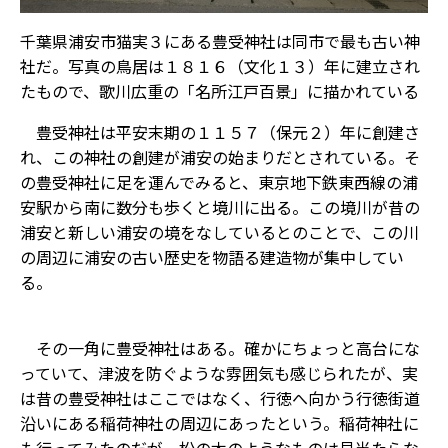
千葉県浦安市猫実３にある豊受神社は同市で最も古い神
社だ。写真の鳥居は１８１６（文化１３）年に建立され
たもので、歌川広重の「名所江戸百景」に描かれている
豊受神社は平安末期の１１５７（保元２）年に創建さ
れ、この神社の創建が浦安の始まりだとされている。そ
の豊受神社に足を運んでみると、東京地下鉄東西線の浦
安駅から南に数分も歩くと境川に出る。この境川が昔の
浦安と新しい浦安の境をなしているとのことで、この川
の周辺に浦安の古い歴史を物語る建造物が集中してい
る。
その一角に豊受神社はある。確かにちょっと高台にな
っていて、津波を防ぐような雰囲気も感じられたが、実
は昔の豊受神社はここではなく、行徳へ向かう行徳街道
沿いにある稲荷神社の周辺にあったという。稲荷神社に