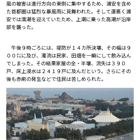
風の被害は進行方向の東側に集中するため、浦安を含め
た首都圏は猛烈な暴風雨に見舞われた。そして運悪く浦
安では満潮を迎えていたため、上潮に乗った高潮が沿岸
部を襲った。
午後９時ごろには、堤防が１４カ所決壊、その幅は９
００㍍に及び、濁流は民家、田畑を一瞬にして飲み込ん
でしまった。その結果家屋の全・半壊、流失は３９０
戸、床上浸水は２４１９戸に及んだという。さらにその
後も赤痢の発生などで住民は苦しめられた。