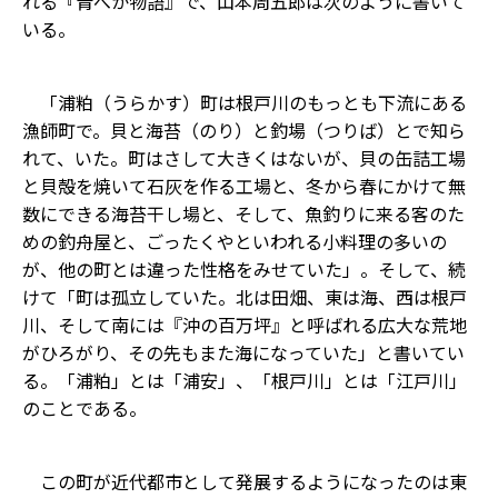
れる『青べか物語』で、山本周五郎は次のように書いて
いる。
「浦粕（うらかす）町は根戸川のもっとも下流にある
漁師町で。貝と海苔（のり）と釣場（つりば）とで知ら
れて、いた。町はさして大きくはないが、貝の缶詰工場
と貝殻を焼いて石灰を作る工場と、冬から春にかけて無
数にできる海苔干し場と、そして、魚釣りに来る客のた
めの釣舟屋と、ごったくやといわれる小料理の多いの
が、他の町とは違った性格をみせていた」。そして、続
けて「町は孤立していた。北は田畑、東は海、西は根戸
川、そして南には『沖の百万坪』と呼ばれる広大な荒地
がひろがり、その先もまた海になっていた」と書いてい
る。「浦粕」とは「浦安」、「根戸川」とは「江戸川」
のことである。
この町が近代都市として発展するようになったのは東