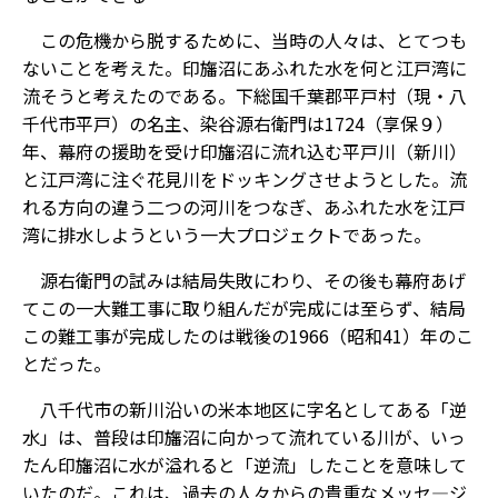
この危機から脱するために、当時の人々は、とてつも
ないことを考えた。印旛沼にあふれた水を何と江戸湾に
流そうと考えたのである。下総国千葉郡平戸村（現・八
千代市平戸）の名主、染谷源右衛門は1724（享保９）
年、幕府の援助を受け印旛沼に流れ込む平戸川（新川）
と江戸湾に注ぐ花見川をドッキングさせようとした。流
れる方向の違う二つの河川をつなぎ、あふれた水を江戸
湾に排水しようという一大プロジェクトであった。
源右衛門の試みは結局失敗にわり、その後も幕府あげ
てこの一大難工事に取り組んだが完成には至らず、結局
この難工事が完成したのは戦後の1966（昭和41）年のこ
とだった。
八千代市の新川沿いの米本地区に字名としてある「逆
水」は、普段は印旛沼に向かって流れている川が、いっ
たん印旛沼に水が溢れると「逆流」したことを意味して
いたのだ。これは、過去の人々からの貴重なメッセ―ジ