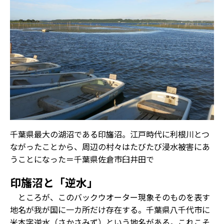
千葉県最大の湖沼である印旛沼。江戸時代に利根川とつ
ながったことから、周辺の村々はたびたび浸水被害にあ
うことになった＝千葉県佐倉市臼井田で
印旛沼と「逆水」
ところが、このバックウオーター現象そのものを表す
地名が我が国に一カ所だけ存在する。千葉県八千代市に
米本字逆水（さかさみず）という地名がある。これこそ