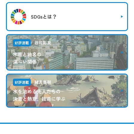
SDGsとは？
谷川彰英
好評連載
水害と地名の
深～い関係
緒方英樹
好評連載
水を治める先人たちの
決意と熱意、技術に学ぶ