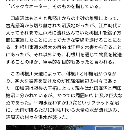
「バックウオーター」そのものを指している。
印旛沼はもともと鬼怒川からの土砂の堆積によって、
古鬼怒湾から切り離された沼沢地だったが、江戸時代に
入ってそれまで江戸湾に流れ込んでいた利根川を銚子方
面に東遷したことによって大きな変貌を遂げることにな
る。利根川東遷の最大の目的は江戸を水害から守ること
にあったが、それ以外にも、利根川を通じて物資を輸送
することのほか、軍事的な目的もあったと言われる。
この利根川東遷によって、利根川と印旛沼がつなが
り、甚大な被害を受けたのが印旛沼周辺の村々であっ
た。印旛沼は戦後の干拓によって現在は北印旛沼と西印
旛沼に分かれているが、かつては周囲60㌔に及ぶ巨大な
沼であった。平均水深わずか1.7㍍というフラットな沼
に、大雨が降るたびに利根川から大量の水が流れ込み、
沼周辺の村々を洪水が襲った。