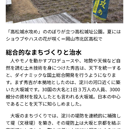
「高松城水攻め」ののぼりが立つ高松城址公園。夏には
ショウブやハスの花が咲く＝岡山市北区高松で
総合的なまちづくりと治水
人やモノを動かすプロデュースや、地勢や天候など自
然を読む土木技術を身につけた秀吉は、天下を統一する
と、ダイナミックな国土総合開発を行うようになりま
す。まず秀吉が本拠地としたのは、淀川の河口近くに築
いた大坂城です。30国の大名と1日３万人の人員、3000
艘分の資材を投入したとも言われる大坂城。日本の中心
であることを天下に知らしめました。
大坂のまちづくりでは、淀川の堤防を連続的に補強し
て堤（文禄堤）を築き、その堤防上は大坂と京都を結ぶ