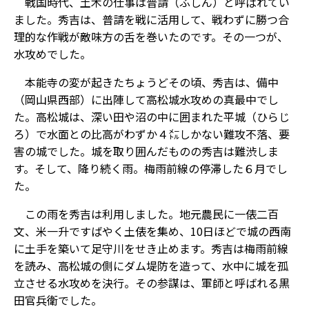
戦国時代、土木の仕事は普請（ふしん）と呼ばれてい
ました。秀吉は、普請を戦に活用して、戦わずに勝つ合
理的な作戦が敵味方の舌を巻いたのです。その一つが、
水攻めでした。
本能寺の変が起きたちょうどその頃、秀吉は、備中
（岡山県西部）に出陣して高松城水攻めの真最中でし
た。高松城は、深い田や沼の中に囲まれた平城（ひらじ
ろ）で水面との比高がわずか４㍍しかない難攻不落、要
害の城でした。城を取り囲んだものの秀吉は難渋しま
す。そして、降り続く雨。梅雨前線の停滞した６月でし
た。
この雨を秀吉は利用しました。地元農民に一俵二百
文、米一升ですばやく土俵を集め、10日ほどで城の西南
に土手を築いて足守川をせき止めます。秀吉は梅雨前線
を読み、高松城の側にダム堤防を造って、水中に城を孤
立させる水攻めを決行。その参謀は、軍師と呼ばれる黒
田官兵衛でした。