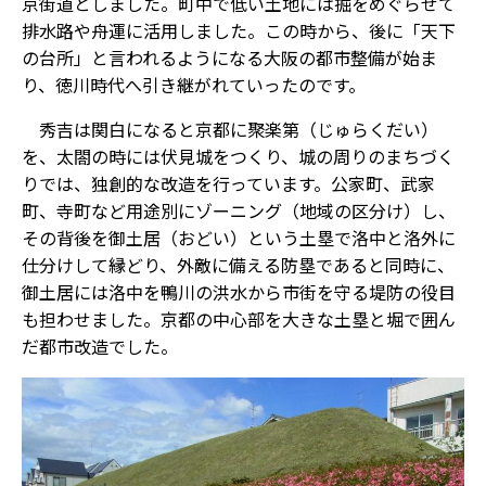
京街道としました。町中で低い土地には掘をめぐらせて
排水路や舟運に活用しました。この時から、後に「天下
の台所」と言われるようになる大阪の都市整備が始ま
り、徳川時代へ引き継がれていったのです。
秀吉は関白になると京都に聚楽第（じゅらくだい）
を、太閤の時には伏見城をつくり、城の周りのまちづく
りでは、独創的な改造を行っています。公家町、武家
町、寺町など用途別にゾーニング（地域の区分け）し、
その背後を御土居（おどい）という土塁で洛中と洛外に
仕分けして縁どり、外敵に備える防塁であると同時に、
御土居には洛中を鴨川の洪水から市街を守る堤防の役目
も担わせました。京都の中心部を大きな土塁と堀で囲ん
だ都市改造でした。