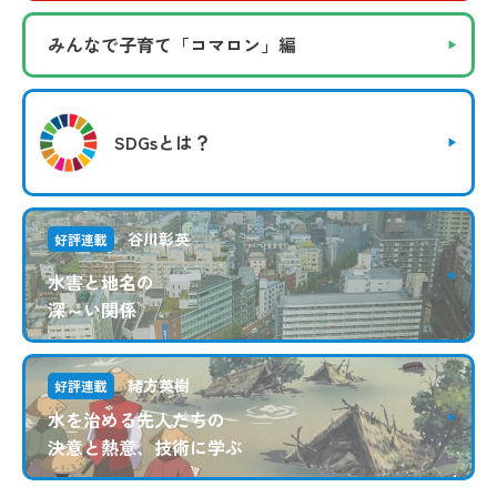
みんなで子育て
「コマロン」編
SDGsとは？
谷川彰英
好評連載
水害と地名の
深～い関係
緒方英樹
好評連載
水を治める先人たちの
決意と熱意、技術に学ぶ