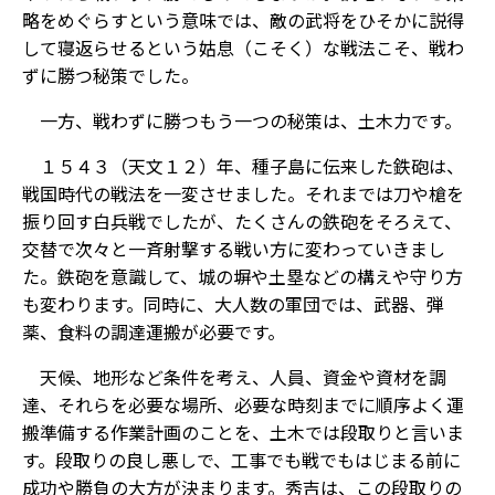
略をめぐらすという意味では、敵の武将をひそかに説得
して寝返らせるという姑息（こそく）な戦法こそ、戦わ
ずに勝つ秘策でした。
一方、戦わずに勝つもう一つの秘策は、土木力です。
１５４３（天文１２）年、種子島に伝来した鉄砲は、
戦国時代の戦法を一変させました。それまでは刀や槍を
振り回す白兵戦でしたが、たくさんの鉄砲をそろえて、
交替で次々と一斉射撃する戦い方に変わっていきまし
た。鉄砲を意識して、城の塀や土塁などの構えや守り方
も変わります。同時に、大人数の軍団では、武器、弾
薬、食料の調達運搬が必要です。
天候、地形など条件を考え、人員、資金や資材を調
達、それらを必要な場所、必要な時刻までに順序よく運
搬準備する作業計画のことを、土木では段取りと言いま
す。段取りの良し悪しで、工事でも戦でもはじまる前に
成功や勝負の大方が決まります。秀吉は、この段取りの