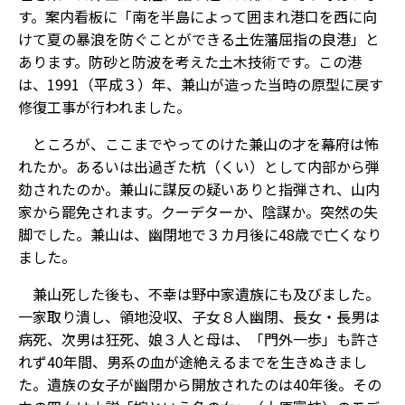
す。案内看板に「南を半島によって囲まれ港口を西に向
けて夏の暴浪を防ぐことができる土佐藩屈指の良港」と
あります。防砂と防波を考えた土木技術です。この港
は、1991（平成３）年、兼山が造った当時の原型に戻す
修復工事が行われました。
ところが、ここまでやってのけた兼山の才を幕府は怖
れたか。あるいは出過ぎた杭（くい）として内部から弾
劾されたのか。兼山に謀反の疑いありと指弾され、山内
家から罷免されます。クーデターか、陰謀か。突然の失
脚でした。兼山は、幽閉地で３カ月後に48歳で亡くなり
ました。
兼山死した後も、不幸は野中家遺族にも及びました。
一家取り潰し、領地没収、子女８人幽閉、長女・長男は
病死、次男は狂死、娘３人と母は、「門外一歩」も許さ
れず40年間、男系の血が途絶えるまでを生きぬきまし
た。遺族の女子が幽閉から開放されたのは40年後。その