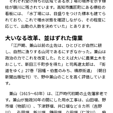
それぞれ受け持ちの区域である水丁場の境界を示す標
柱が鏡川に残されています。高知市鷹匠町にある標柱の
看板には、「水丁場には、目盛りをつけた標本も建てら
れており、これで増水状態を確認しながら、その程度に
応じて、出勤の人数を決めていた」とあります。
大いなる改革、並はずれた偉業
「江戸期、兼山以前の土佐は、ひとびとが自然に耕
し、自然に漁りする山河であるにすぎなかった。兼山は
政治の力でこれを改変した。たとえば大いに農業土木を
おこして、新田三千町歩を得た」と司馬遼太郎は、『街
道をゆく』27巻「因幡・伯耆のみち、檮原街道」（朝日
新聞出版社刊）で、野中兼山のことを高く評価していま
す。
兼山（1615～63年）は、江戸時代初期の土佐藩家老で
す。兼山が施政30年の間にした用水工事は、山田堰、野
市堰（物部川）、下津野堰、井口堰など８カ所（吉野
川）、弘岡堰、新川堰、鎌田堰、八田堰（仁淀川）、麻