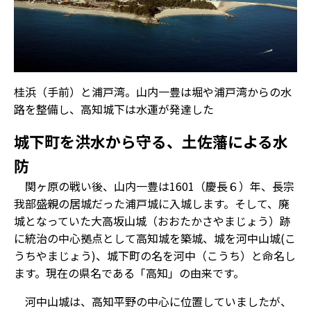
桂浜（手前）と浦戸湾。山内一豊は堀や浦戸湾からの水
路を整備し、高知城下は水運が発達した
城下町を洪水から守る、土佐藩による水
防
関ヶ原の戦い後、山内一豊は1601（慶長６）年、長宗
我部盛親の居城だった浦戸城に入城します。そして、廃
城となっていた大高坂山城（おおたかさやまじょう）跡
に統治の中心拠点として高知城を築城、城を河中山城(こ
うちやまじょう)、城下町の名を河中（こうち）と命名し
ます。現在の県名である「高知」の由来です。
河中山城は、高知平野の中心に位置していましたが、