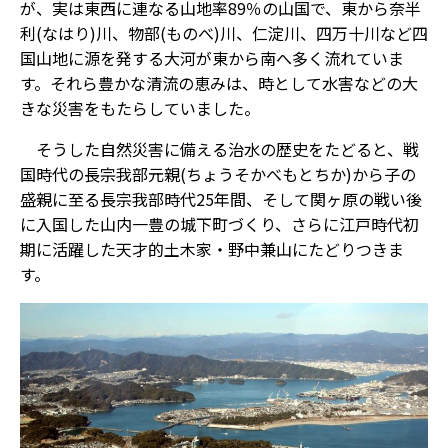
が、実は東西に連なる山地率89％の山国で、東から奈半
利(なはり)川、物部(ものべ)川、仁淀川、四万十川など四
国山地に源を発する大河が東から南へ多く流れていま
す。それら豊かな清流の恵みは、時として水害などの大
きな災害をもたらしていました。
そうした自然災害に備える治水の歴史をたどると、戦
国時代の長宗我部元親(ちょうそかべもとちか)から子の
盛親に至る長宗我部時代25年間、そして関ヶ原の戦い後
に入国した山内一豊の城下町づくり、さらに江戸時代初
期に活躍した天才的土木家・野中兼山にたどりつきま
す。