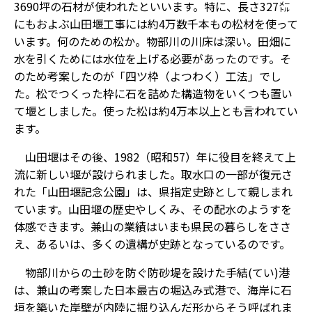
3690坪の石材が使われたといいます。特に、長さ327㍍
にもおよぶ山田堰工事には約4万数千本もの松材を使って
います。何のための松か。物部川の川床は深い。田畑に
水を引くためには水位を上げる必要があったのです。そ
のため考案したのが「四ツ枠（よつわく）工法」でし
た。松でつくった枠に石を詰めた構造物をいくつも置い
て堰としました。使った松は約4万本以上とも言われてい
ます。
山田堰はその後、1982（昭和57）年に役目を終えて上
流に新しい堰が設けられました。取水口の一部が復元さ
れた「山田堰記念公園」は、県指定史跡として親しまれ
ています。山田堰の歴史やしくみ、その配水のようすを
体感できます。兼山の業績はいまも県民の暮らしをささ
え、あるいは、多くの遺構が史跡となっているのです。
物部川からの土砂を防ぐ防砂堤を設けた手結(てい)港
は、兼山の考案した日本最古の堀込み式港で、海岸に石
垣を築いた岸壁が内陸に掘り込んだ形からそう呼ばれま