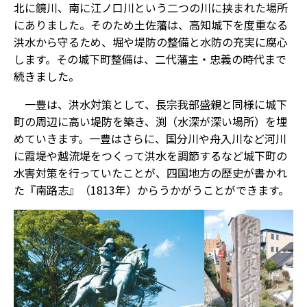
北に鏡川、南に江ノ口川という二つの川に挟まれた場所
にありました。そのため土佐藩は、高知城下を度重なる
洪水から守るため、堀や堤防の整備と水防の充実に腐心
します。その城下町整備は、二代藩主・忠義の時代まで
続きました。
一豊は、洪水対策として、長宗我部盛親と同様に城下
町の周辺に高い堤防を築き、渕（水深が深い場所）を埋
めていきます。一豊はさらに、国分川や舟入川など河川
に霞堤や越流堤をつくって洪水を調節するなど城下町の
水害対策を行っていたことが、四国地方の歴史が書かれ
た『南路志』（1813年）からうかがうことができます。