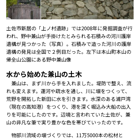
土佐市新居の「上ノ村遺跡」では2008年に発掘調査が行
われ、野中兼山が手掛けたとみられる石積みの河川護岸
遺構が見つかった（写真）。石積みで造った河川の護岸
遺構の発見は全国で２例目だった。左下は本山町本山の
帰全山公園にある野中兼山像
水から始めた兼山の土木
兼山は、まず川から手を入れました。堤防で整え、流
れも変えます。運河や疏水を通し、川に堰をつくって、
荒野を開拓した新田に水を引きます。水深のある浦戸湾
（現在の高知港）をつくり、港を深く堀込み大船の出入
りを可能にしたのです。辺境と言われていた土佐が、兼
山の非凡な筆で実り豊かな色を帯びていったのです。
物部川流域の堰づくりでは、11万5000本の松材と