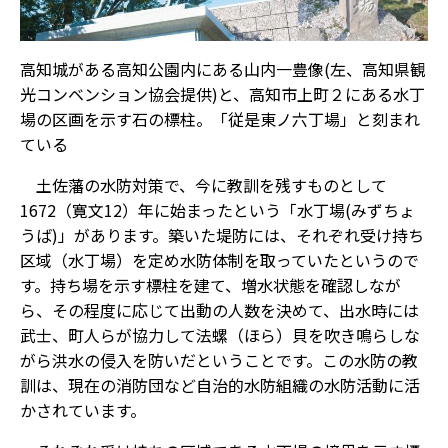
高知城がある高知公園内にある山内一豊像(左、高知県観
光コンベンション協会提供)と、高知市上町２にある水丁
場の区画を示す石の標柱。「従是東ノ六丁場」と刻まれ
ている
土佐藩の水防対策で、今に教訓を残すものとして
1672（寛文12）年に始まったという「水丁場(みずちょ
うば)」があります。築いた堤防には、それぞれ受け持ち
区域（水丁場）を定め水防体制を取っていたというので
す。持ち場を示す標柱を建て、増水状態を確認しなが
ら、その程度に応じて出動の人数を決めて、出水時には
武士、町人らが協力して法螺（ほら）貝を吹き鳴らしな
がら洪水の侵入を防いだということです。この水防の教
訓は、現在の消防団など自治的水防組織の水防活動に活
かされています。