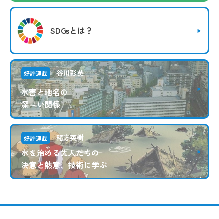
SDGsとは？
谷川彰英
好評連載
水害と地名の
深～い関係
緒方英樹
好評連載
水を治める先人たちの
決意と熱意、技術に学ぶ