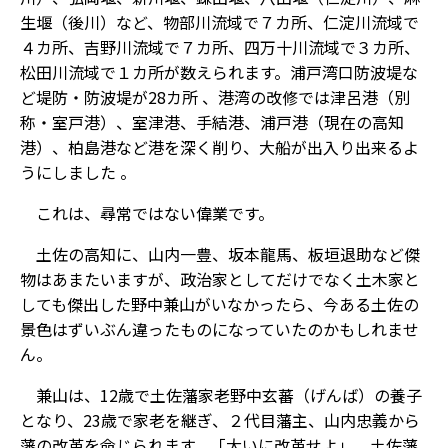
生堰（後川）など、物部川流域で７カ所、仁淀川流域で
４カ所、吉野川流域で７カ所、四万十川流域で３カ所、
松田川流域で１カ所が数えられます。浦戸湾口防波堤な
ど堤防・防波堤が28カ所 、港湾の改修では津呂港（別
称・室戸港）、室津港、手結港、浦戸港（現在の高知
港）、柏島港など港を深く削り、大船が出入り出来るよ
うにしました 。
これは、尋常ではない偉業です。
土佐の高知に、山内一豊、坂本龍馬、板垣退助など傑
物はあまたいますが、政治家としてだけでなく土木家と
しても傑出した野中兼山がいなかったら、今ある土佐の
景色はずいぶん違ったものになっていたのかもしれませ
ん。
兼山は、12歳で土佐藩家老野中玄蕃（げんば）の養子
となり、23歳で家老を継ぎ、２代目藩主、山内忠義から
藩の改革を命じられます。「大いに改革せよ」。土佐藩