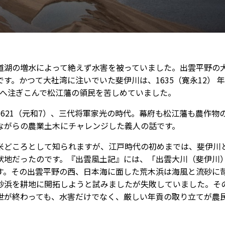
湖の増水によって絶えず水害を被っていました。出雲平野の
。かつて大社湾に注いでいた斐伊川は、1635（寛永12） 
道湖へ注ぎこんで松江藩の領民を苦しめていました。
21（元和7）、三代将軍家光の時代。幕府も松江藩も農作物
ながらの農業土木にチャレンジした義人の話です。
どころとして知られますが、江戸時代の初めまでは、斐伊川
状地だったのです。『出雲風土記』には、「出雲大川（斐伊川
す。その出雲平野の西、日本海に面した荒木浜は海風と流砂に
砂浜を耕地に開拓しようと試みましたが失敗していました。そ
世が終わっても、水害だけでなく、厳しい年貢の取り立てが農