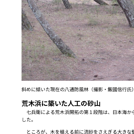
斜めに傾いた現在の八通防風林（撮影・飯國信行氏
荒木浜に築いた人工の砂山
七兵衛による荒木浜開拓の第１段階は、日本海から
した。
ところが、木を植える前に流砂をさえぎる大きな壁