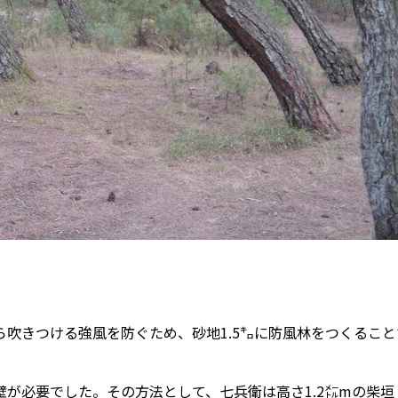
）
吹きつける強風を防ぐため、砂地1.5㌔に防風林をつくること
が必要でした。その方法として、七兵衛は高さ1.2㍍mの柴垣