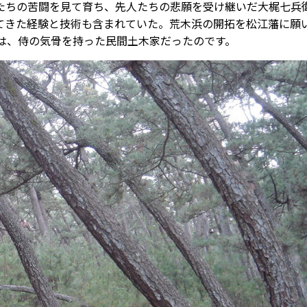
ちの苦闘を見て育ち、先人たちの悲願を受け継いだ大梶七兵
てきた経験と技術も含まれていた。荒木浜の開拓を松江藩に願
は、侍の気骨を持った民間土木家だったのです。