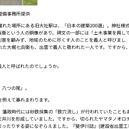
整備事務所提供
れた場所にある旧大社駅は、「日本の建築200選」。神社様
兵衛という人の銅像があり、碑文の一部には「土木事業を興し
利害を顧みず、地域のために尽くす人のことを義人と呼びまし
れた大梶七兵衛も、出雲で義人と敬われた一人です。ですから
。
義人と呼ばれたのでしょうか。
、八つの尾」。
を例えて暴れまわります。
藩政時代には砂鉄採集の「鉄穴流し」が行われていたことも
天井川を形成していました。ですから、切られたヤマタノオロ
まったりする姿になぞらえました。『斐伊川誌』(建設省出雲工