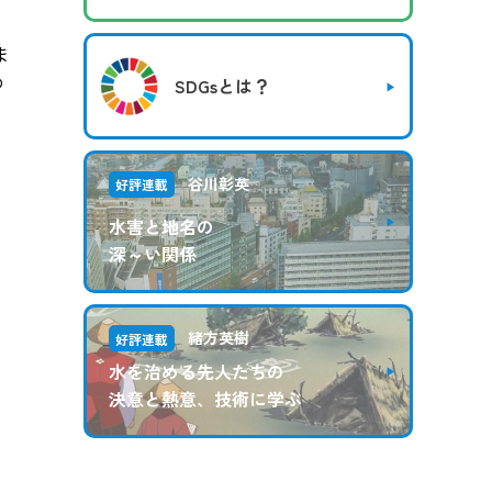
ま
め
SDGsとは？
谷川彰英
好評連載
水害と地名の
深～い関係
緒方英樹
好評連載
水を治める先人たちの
決意と熱意、技術に学ぶ