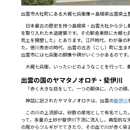
出雲市大社町にある大梶七兵衛像＝島根県出雲県土
日本最古の歴史を持つ島根県・出雲大社から少し離
を取り入れた木造建築です。その駅舎東側に大梶七
荒土を開墾した」とあります。江戸時代、わが身の
た。徳川秀忠の時代、出雲の古志（こし）町に生ま
出雲市には七兵衛の銅像や碑がいくつかあるのです
大梶七兵衛、いったいどのようなことを行って、
出雲の国のヤマタノオロチ・斐伊川
「赤く大きな目をして、一つの胴体に、八つの頭
神話に記されたヤマタノオロチは、出雲の
斐伊川
この川の上流部は、砂鉄の産地として有名でした。
って，多量の土砂が斐伊川下流に流入し，典型的な
の尾からツルギがでてきたり、その血で川が赤く染