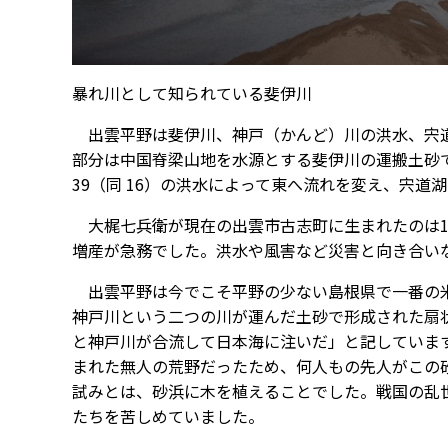
暴れ川として知られている斐伊川
出雲平野は斐伊川、神戸（かんど）川の洪水、宍道
部分は中国脊梁山地を水源とする斐伊川の運搬土砂です
39（同 16）の洪水によって東へ流れを変え、宍
大梶七兵衛が現在の出雲市古志町に生まれたのは16
増産が急務でした。洪水や風害など災害と向き合い
出雲平野は今でこそ平野の少ない島根県で一番の米
神戸川という二つの川が運んだ土砂で形成された扇
と神戸川が合流して日本海に注いだ」と記していま
まれた無人の荒野だったため、何人もの先人がこの
試みとは、砂浜に木を植えることでした。戦国の乱
たちを苦しめていました。