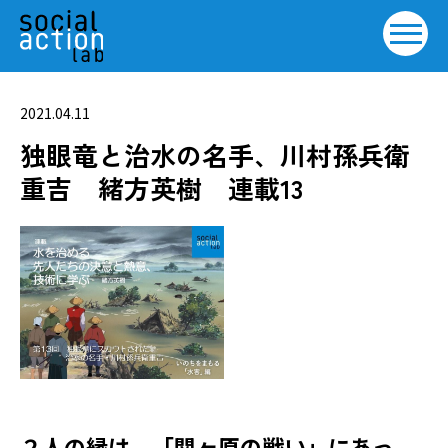
2021.04.11
独眼竜と治水の名手、川村孫兵衛
重吉 緒方英樹 連載13
２人の縁は、「関ヶ原の戦い」にあっ