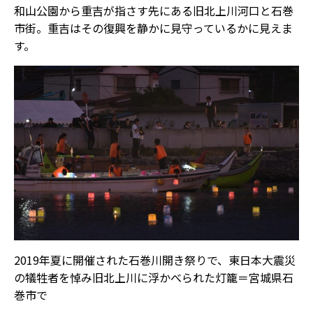
和山公園から重吉が指さす先にある旧北上川河口と石巻
市街。重吉はその復興を静かに見守っているかに見えま
す。
2019年夏に開催された石巻川開き祭りで、東日本大震災
の犠牲者を悼み旧北上川に浮かべられた灯籠＝宮城県石
巻市で