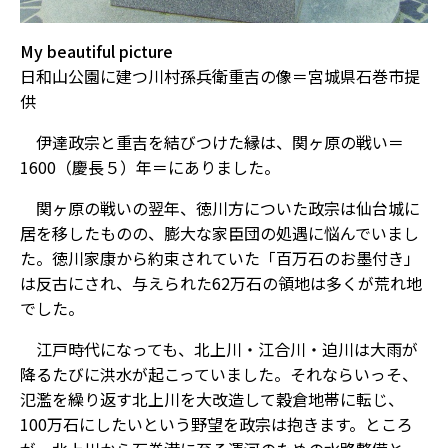
My beautiful picture
日和山公園に建つ川村孫兵衛重吉の像＝宮城県石巻市提
供
伊達政宗と重吉を結びつけた縁は、関ヶ原の戦い＝
1600（慶長５）年＝にありました。
関ヶ原の戦いの翌年、徳川方についた政宗は仙台城に
居を移したものの、膨大な家臣団の処遇に悩んでいまし
た。徳川家康から約束されていた「百万石のお墨付き」
は反古にされ、与えられた62万石の領地は多くが荒れ地
でした。
江戸時代になっても、北上川・江合川・迫川は大雨が
降るたびに洪水が起こっていました。それならいっそ、
氾濫を繰り返す北上川を大改造して穀倉地帯に転じ、
100万石にしたいという野望を政宗は抱きます。ところ