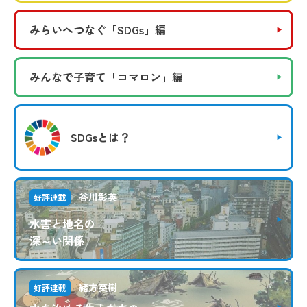
みらいへつなぐ
「SDGs」編
みんなで子育て
「コマロン」編
SDGsとは？
谷川彰英
好評連載
水害と地名の
深～い関係
緒方英樹
好評連載