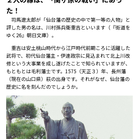
た！
司馬遼太郎が「仙台藩の歴史の中で第一等の人物」と
評した男の名は、川村孫兵衛重吉といいます（『街道を
ゆく26』朝日文庫）。
重吉は安土桃山時代から江戸時代前期ころに活躍した
武将で、初代仙台藩主・伊達政宗に見込まれて北上川改
修という大事業を成し遂げたことで知られていますが、
もともとは毛利藩士です。1575（天正３）年、長州藩
（現在の山口県）萩の出身です。それがなぜ、仙台藩の
歴史に名を刻んだのでしょうか。