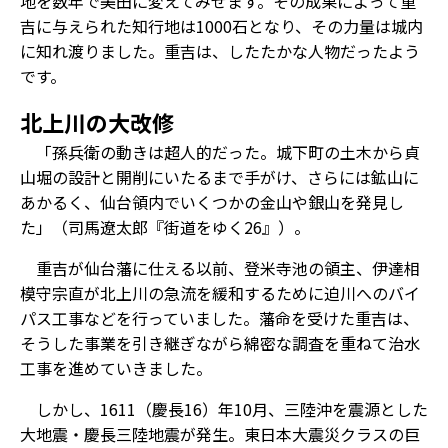
地を数年で美田に変えてみせます。その成果によって重
吉に与えられた知行地は1000石となり、その力量は城内
に知れ渡りました。重吉は、したたかな人物だったよう
です。
北上川の大改修
「孫兵衛の動きは超人的だった。城下町の土木から貞
山堀の設計と開削にいたるまで手がけ、さらには鉱山に
あかるく、仙台領内でいくつかの金山や銀山を発見し
た」（司馬遼太郎『街道をゆく26』）。
重吉が仙台藩に仕える以前、登米寺池の領主、伊達相
模守宗直が北上川の急流を緩和するために迫川へのバイ
パス工事などを行っていました。藩命を受けた重吉は、
そうした事業を引き継ぎながら綿密な調査を重ねて治水
工事を進めていきました。
しかし、1611（慶長16）年10月、三陸沖を震源とした
大地震・慶長三陸地震が発生。東日本大震災クラスの巨