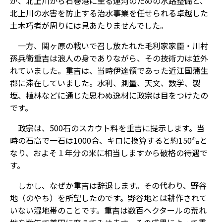
が、北上川から石巻港に至る運河のための水路整備と、
北上川の水害を防止する治水事業を任せられる卓越した
土木巧者が周りには見あたりませんでした。
一方、関ヶ原の戦いで召し放たれた毛利家家臣・川村
孫兵衛重吉は浪人の身でありながら、その技術力は並外
れていました。重吉は、当時伊達領であった近江国蒲生
郡に滞在していました。水利、測量、天文、数学、製
塩、植林などに通じた思わぬ逸材に政宗は目をつけたの
です。
政宗は、500石のスカウト料を重吉に提示します。当
時の石高で一石は1000合、キロに換算すると約150㌔と
なり、およそ１年分の米に相当しますから破格の待遇で
す。
しかし、なぜか重吉は辞退します。その代わり、野谷
地（のやち）を所望したのです。野谷地とは耕作されて
いない湿地帯のことです。重吉は数百ヘクタールの荒れ