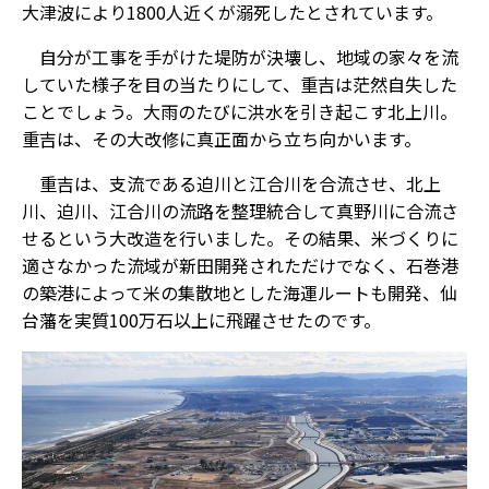
大津波により1800人近くが溺死したとされています。
自分が工事を手がけた堤防が決壊し、地域の家々を流
していた様子を目の当たりにして、重吉は茫然自失した
ことでしょう。大雨のたびに洪水を引き起こす北上川。
重吉は、その大改修に真正面から立ち向かいます。
重吉は、支流である迫川と江合川を合流させ、北上
川、迫川、江合川の流路を整理統合して真野川に合流さ
せるという大改造を行いました。その結果、米づくりに
適さなかった流域が新田開発されただけでなく、石巻港
の築港によって米の集散地とした海運ルートも開発、仙
台藩を実質100万石以上に飛躍させたのです。