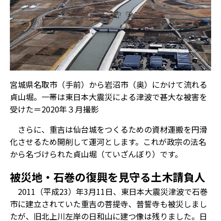
宮城県名取市（手前）から岩沼市（奥）にかけて流れる
貞山堀。一帯は東日本大震災による津波で甚大な被害を
受けた＝2020年３月撮影
さらに、重吉は仙台城をつくるための資材運搬を円滑
化させるため開削して運河とします。これが政宗の法名
から名づけられた貞山堀（ていざんぼり）です。
被災地・石巻の復興を見守る土木請負人
2011（平成23）年3月11日、東日本大震災津波で石巻
市に建立されていた重吉の菩提寺、普誓寺も被災しまし
たが、旧北上川左岸の日和山に建つ像は残りました。日