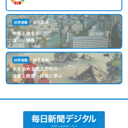
谷川彰英
好評連載
水害と地名の
深～い関係
緒方英樹
好評連載
水を治める先人たちの
決意と熱意、技術に学ぶ