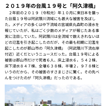
２０１９年の台風１９号と「阿久津橋」
２年前の２０１９（令和元）年１０月に東日本を襲っ
た台風１９号は阿武隈川流域にも甚大な被害を及ぼし
た。メディアの多くは中下流域の宮城県丸森町の浸水を
報じていたが、私はごく少数のメディアが報じたある事
実に注目していた。阿武隈川は全流域で数えきれないほ
どの氾濫を引き起こしたのだが、その最も初期に氾濫を
起こしたのが郡山市の「阿久津橋」（阿武隈川下流右岸
付近）近くだというニュースだった。台風１９号による
被害は郡山市だけで死者６人、床上浸水６，５４２棟、
床下浸水８４７棟、全壊６３８棟、半壊２，９７８棟と
いうのだから、その被害のすさまじさに驚く。その先べ
んをつけたのが「阿久津橋」だったのである。