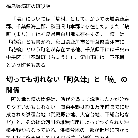
福島県塙町の町役場
「塙」については「塙村」として、かつて茨城県鹿島
郡、千葉県海上郡、秋田県山本郡に存在した。また「塙
町（まち）」は福島県東白川郡に存在する。「塙」は
「花輪」とも書かれ、秋田県鹿角市と千葉県富津市に
「花輪」という町名が存在する他、千葉県下には千葉市
中央区に「花輪町（ちょう）」、流山市には「下花輪」
という町名もある。
切っても切れない「阿久津」と「塙」の
関係
阿久津と塙の関係は、時代を追って説明した方が分か
りやすいかもしれない。関東平野は約１万年前までに形
成された洪積台地（武蔵野台地、大宮台地、下総台地な
ど）と、その後の河川の堆積作用によってつくられた沖
積平野からなっている。洪積台地の一部が低地に向かっ
て舌状に突き出しているのが塙（花輪）である。