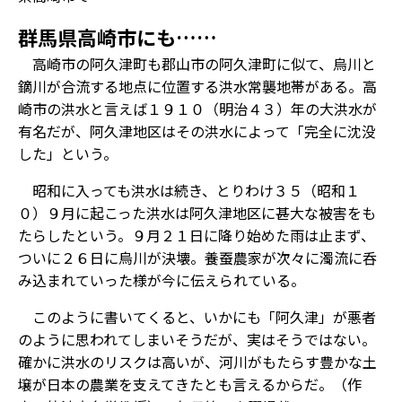
群馬県高崎市にも……
高崎市の阿久津町も郡山市の阿久津町に似て、烏川と
鏑川が合流する地点に位置する洪水常襲地帯がある。高
崎市の洪水と言えば１９１０（明治４３）年の大洪水が
有名だが、阿久津地区はその洪水によって「完全に沈没
した」という。
昭和に入っても洪水は続き、とりわけ３５（昭和１
０）９月に起こった洪水は阿久津地区に甚大な被害をも
たらしたという。９月２１日に降り始めた雨は止まず、
ついに２６日に烏川が決壊。養蚕農家が次々に濁流に呑
み込まれていった様が今に伝えられている。
このように書いてくると、いかにも「阿久津」が悪者
のように思われてしまいそうだが、実はそうではない。
確かに洪水のリスクは高いが、河川がもたらす豊かな土
壌が日本の農業を支えてきたとも言えるからだ。（作