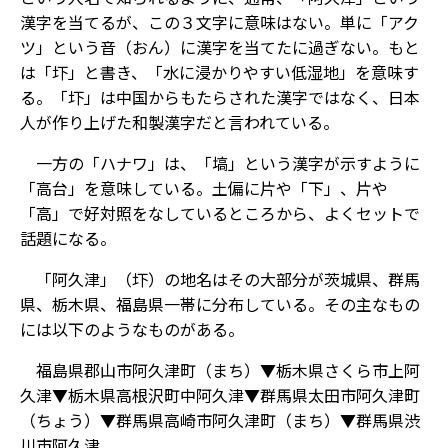
漢字を当てるが、この３文字に意味はない。単に「アク
ツ」という音（おん）に漢字を当てたに過ぎない。もと
は「圷」と書き、「水に浸かりやすい低湿地」を意味す
る。「圷」は中国からもたらされた漢字ではなく、日本
人が作り上げた和製漢字だと言われている。
一方の「ハナワ」は、「塙」という漢字が示すように
「高台」を意味している。土偏に片や「下」、片や
「高」で好対照をなしているところから、よくセットで
話題になる。
「阿久津」（圷）の地名はその大部分が茨城県、群馬
県、栃木県、福島県一帯に分布している。その主なもの
には以下のようなものがある。
福島県郡山市阿久津町（まち）▼栃木県さくら市上阿
久津▼栃木県高根沢町中阿久津▼群馬県太田市阿久津町
（ちょう）▼群馬県高崎市阿久津町（まち）▼群馬県渋
川市阿久津