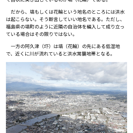
だから、塙もしくは花輪という地名のところには洪水
は起こらない。そう断言していい地名である。ただし、
福島県の塙町のように近隣の自治体を編入して成り立っ
ている場合はその限りではない。
一方の阿久津（圷）は塙（花輪）の先にある低湿地
で、近くに川が流れていると洪水常襲地帯となる。