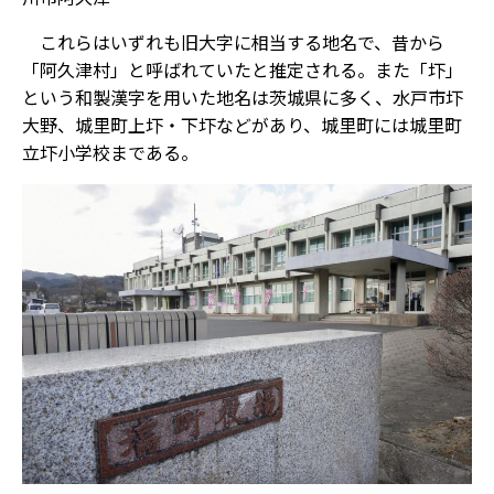
これらはいずれも旧大字に相当する地名で、昔から
「阿久津村」と呼ばれていたと推定される。また「圷」
という和製漢字を用いた地名は茨城県に多く、水戸市圷
大野、城里町上圷・下圷などがあり、城里町には城里町
立圷小学校まである。