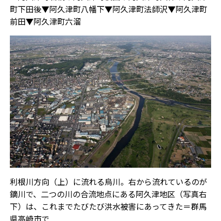
町下田後▼阿久津町八幡下▼阿久津町法師沢▼阿久津町
前田▼阿久津町六溜
利根川方向（上）に流れる烏川。右から流れているのが
鏑川で、二つの川の合流地点にある阿久津地区（写真右
下）は、これまでたびたび洪水被害にあってきた＝群馬
県高崎市で