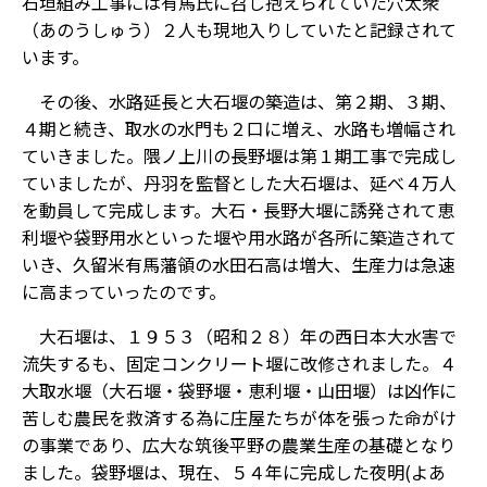
石垣組み工事には有馬氏に召し抱えられていた穴太衆
（あのうしゅう）２人も現地入りしていたと記録されて
います。
その後、水路延長と大石堰の築造は、第２期、３期、
４期と続き、取水の水門も２口に増え、水路も増幅され
ていきました。隈ノ上川の長野堰は第１期工事で完成し
ていましたが、丹羽を監督とした大石堰は、延べ４万人
を動員して完成します。大石・長野大堰に誘発されて恵
利堰や袋野用水といった堰や用水路が各所に築造されて
いき、久留米有馬藩領の水田石高は増大、生産力は急速
に高まっていったのです。
大石堰は、１９５３（昭和２８）年の西日本大水害で
流失するも、固定コンクリート堰に改修されました。４
大取水堰（大石堰・袋野堰・恵利堰・山田堰）は凶作に
苦しむ農民を救済する為に庄屋たちが体を張った命がけ
の事業であり、広大な筑後平野の農業生産の基礎となり
ました。袋野堰は、現在、５４年に完成した夜明(よあ