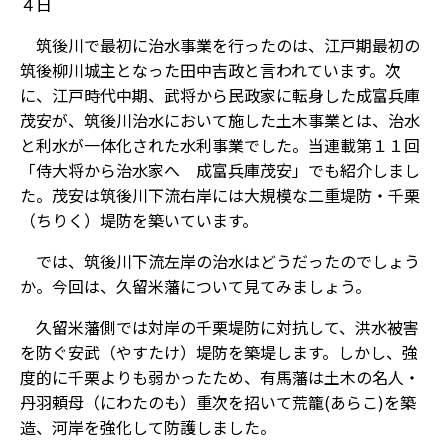
４日
筑後川で最初に治水事業を行ったのは、江戸期最初の
筑後柳川城主となった田中吉政と言われています。次
に、江戸時代中期、武将から民政家に転身した成富兵庫
茂安が、筑後川治水において施した土木事業とは、治水
と利水が一体化された水利事業でした。当連載第１１回
「侍大将から治水家へ 成富兵庫茂安」でも紹介しまし
た。茂安は筑後川下流右岸には大規模な二重堤防・千栗
（ちりく）堤防を築いています。
では、筑後川下流左岸の治水はどうだったのでしょう
か。今回は、久留米藩について見てみましょう。
久留米藩側では対岸の千栗堤防に対抗して、洪水被害
を防ぐ安武（やすたけ）堤防を築堤します。しかし、強
度的に千栗よりも弱かったため、有馬藩は土木の名人・
丹羽頼母（にわたのも）重次を招いて荒籠(あらこ)を築
造、河岸を強化して防護しました。