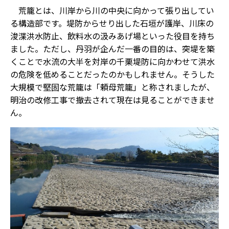
荒籠とは、川岸から川の中央に向かって張り出してい
る構造部です。堤防からせり出した石垣が護岸、川床の
浚渫洪水防止、飲料水の汲みあげ場といった役目を持ち
ました。ただし、丹羽が企んだ一番の目的は、突堤を築
くことで水流の大半を対岸の千栗堤防に向かわせて洪水
の危険を低めることだったのかもしれません。そうした
大規模で堅固な荒籠は「頼母荒籠」と称されましたが、
明治の改修工事で撤去されて現在は見ることができませ
ん。