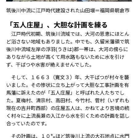
筑後川中流に江戸時代建設された山田堰＝福岡県朝倉市
「五人庄屋」、大胆な計画を練る
江戸時代初期、筑後川流域では、大河の恩恵にほとん
ど浴さない地域もありました。中でも、久留米藩領で筑
後川中流域左岸の浮羽(うきは)郡一帯は、大河の傍らに
ありながら土地が高くて用水路もないために水を引け
ず、干ばつや水害が絶えませんでした。
そして、１６６３（寛文３）年、大干ばつが村々を襲
いました。その惨状に立ち上がって大胆な工事計画を有
馬藩に訴えたのが「五人庄屋」と呼ばれた人たちでし
た。夏梅村、清宗村、高田村、今竹村、菅村（いずれも
現在の吉井町西部）の庄屋五人は、かねてより苦境の続
く村々に上流長瀬の入江から水を引くための計画を話し
合っていたのです。
その計画は、１０㌔ほど筑後川上流の大石地点に水門