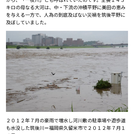
キロの母なる大河は、中・下流の沖積平野に美田の恵み
を与える一方で、人為の到底及ばない災禍を筑後平野に
及ぼしていました。
２０１２年７月の豪雨で増水し河川敷の駐車場や遊歩道
も水没した筑後川＝福岡県久留米市で２０１２年７月１