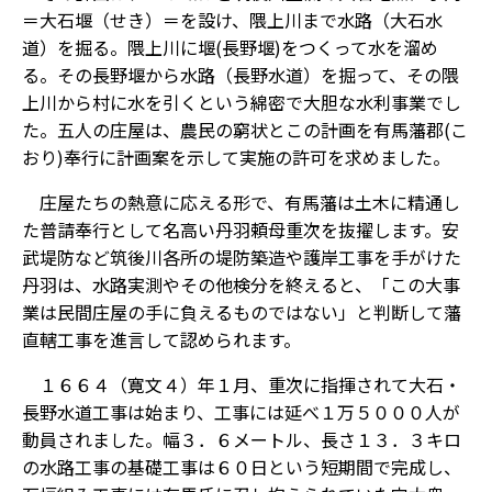
＝大石堰（せき）＝を設け、隈上川まで水路（大石水
道）を掘る。隈上川に堰(長野堰)をつくって水を溜め
る。その長野堰から水路（長野水道）を掘って、その隈
上川から村に水を引くという綿密で大胆な水利事業でし
た。五人の庄屋は、農民の窮状とこの計画を有馬藩郡(こ
おり)奉行に計画案を示して実施の許可を求めました。
庄屋たちの熱意に応える形で、有馬藩は土木に精通し
た普請奉行として名高い丹羽頼母重次を抜擢します。安
武堤防など筑後川各所の堤防築造や護岸工事を手がけた
丹羽は、水路実測やその他検分を終えると、「この大事
業は民間庄屋の手に負えるものではない」と判断して藩
直轄工事を進言して認められます。
１６６４（寛文４）年１月、重次に指揮されて大石・
長野水道工事は始まり、工事には延べ１万５０００人が
動員されました。幅３．６メートル、長さ１３．３キロ
の水路工事の基礎工事は６０日という短期間で完成し、