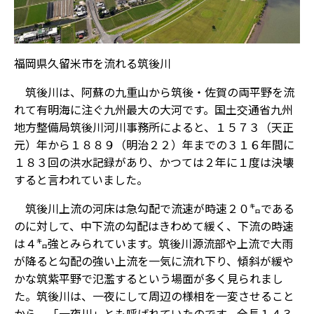
福岡県久留米市を流れる筑後川
筑後川は、阿蘇の九重山から筑後・佐賀の両平野を流
れて有明海に注ぐ九州最大の大河です。国土交通省九州
地方整備局筑後川河川事務所によると、１５７３（天正
元）年から１８８９（明治２２）年までの３１６年間に
１８３回の洪水記録があり、かつては２年に１度は決壊
すると言われていました。
筑後川上流の河床は急勾配で流速が時速２０㌔である
のに対して、中下流の勾配はきわめて緩く、下流の時速
は４㌔強とみられています。筑後川源流部や上流で大雨
が降ると勾配の強い上流を一気に流れ下り、傾斜が緩や
かな筑紫平野で氾濫するという場面が多く見られまし
た。筑後川は、一夜にして周辺の様相を一変させること
から、「一夜川」とも呼ばれていたのです。全長１４３