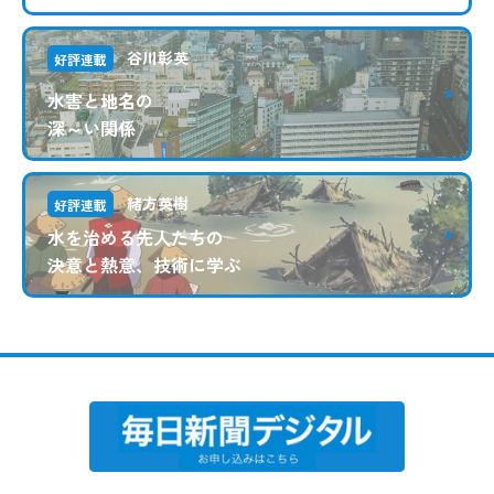
谷川彰英
好評連載
水害と地名の
深～い関係
緒方英樹
好評連載
水を治める先人たちの
決意と熱意、技術に学ぶ