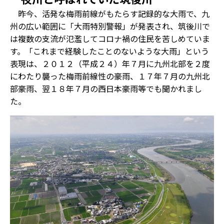
昨今、活発な梅雨前線がもたらす記録的な大雨で、九
州の広い範囲に「大雨特別警報」が発表され、筑後川で
は複数の支流が氾濫してコロナ禍の住民を苦しめていま
す。「これまで経験したことのないような大雨」という
表現は、２０１２（平成２４）年７月に九州北部を２度
にわたり襲った梅雨前線性の豪雨、１７年７月の九州北
部豪雨、翌１８年７月の西日本豪雨等でも聞かれまし
た。