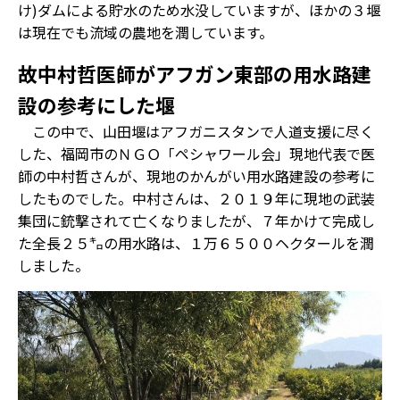
け)ダムによる貯水のため水没していますが、ほかの３堰
は現在でも流域の農地を潤しています。
故中村哲医師がアフガン東部の用水路建
設の参考にした堰
この中で、山田堰はアフガニスタンで人道支援に尽く
した、福岡市のＮＧＯ「ペシャワール会」現地代表で医
師の中村哲さんが、現地のかんがい用水路建設の参考に
したものでした。中村さんは、２０１９年に現地の武装
集団に銃撃されて亡くなりましたが、７年かけて完成し
た全長２５㌔の用水路は、１万６５００ヘクタールを潤
しました。