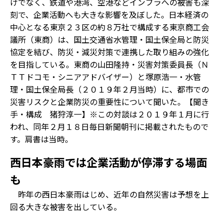
けでなく、鉄道や港湾、空港などインフラへの被害も深
刻で、企業活動へも大きな影響を及ぼした。日本経済の
中心となる東京２３区の約８万社で構成する東京商工会
議所（東商）は、国土交通省水管理・国土保全局と防災
協定を結び、防災・減災対策で連携した取り組みの強化
を目指している。東商の山田隆持・災害対策委員長（Ｎ
ＴＴドコモ・シニアアドバイザー）と塚原浩一・水管
理・国土保全局長（２０１９年２月当時）に、都市での
災害リスクと企業防災の重要性について聞いた。【聞き
手・構成 猪狩淳一】※この対談は２０１９年１月に行
われ、同年２月１８日毎日新聞朝刊に掲載されたもので
す。肩書は当時。
西日本豪雨では企業活動が停滞する場面
も
――昨年の西日本豪雨はじめ、近年の自然災害は予想を上
回る大きな被害を出している。