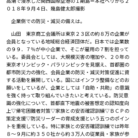
高潮で浸水した関西国際空港の１期島＝本社ヘリから２
０１８年９月４日、幾島健太郎撮影
――企業側での防災・減災の備えは。
山田 東京商工会議所は東京２３区の約８万の企業が
会員となっている地域総合経済団体だ。日本では企業数
の９９．７％が中小企業で、そこが雇用の７割を担って
いる。委員会としては、大規模災害の増加や、２０年の
東京オリンピック・パラリンピックを見据え、首都圏の
都市防災力の強化、会員企業の防災・減災対策促進に資
する活動を展開している。国にはインフラ整備などのお
願いをしているが、企業としては「自助・共助」の意識
を強く持って取り組んでいきたいと考えている。防災意
識の強化について、首都直下地震の被害想定の認知度向
上▽帰宅困難者対策▽家族との安否確認訓練▽ＢＣＰの
策定支援▽防災リーダーの育成支援――という五つのポイン
トを重視している。特に家族との安否確認訓練では昨年
８～９月に約３５０社から約３万人の従業員・家族が参