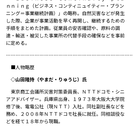
ｎｎｉｎｇ（ビジネス・コンティニュイティー・プラン
ニング＝事業継続計画）」の略称。自然災害などが発生
した際、企業が事業活動を早く再開し、継続するための
手順をまとめた計画。従業員の安否確認や、原料の調
達・輸送・被災した事業所の代替手段の確保などを事前
に定める。
……………………………………………………………………
■人物略歴
◇山田隆持（やまだ・りゅうじ）氏
東京商工会議所災害対策委員長、ＮＴＴドコモ・シニ
アアドバイザー。兵庫県出身、１９７３年大阪大大学院
修了後、電電公社（現ＮＴＴ）入社。同社副社長などを
務め、２００８年ＮＴＴドコモ社長に就任。同相談役な
どを経て１８年から現職。