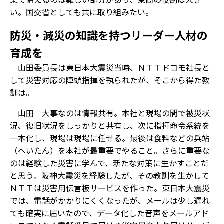
い。国交省としても共に取り組みたい。
防災・減災の知識を持つリーダー人材の
育成を
――山田委員長は東日本大震災当時、ＮＴＴドコモ社長と
して災害対応の陣頭指揮を執られたが、そこから得た教
訓は。
山田 大事なのは情報共有。本社と現場の間で被災状
況、復旧状況をしっかりと共有し、次に指揮命令系統を
一本化し、現場は現場に任せる。最後は食料などの兵站
（へいたん）を本社が最重要でやること。さらに重要な
のは経験した災害に学んで、新たな対策に生かすことだ
と思う。阪神大震災を経験したが、その教訓を生かして
ＮＴＴは災害用伝言板サービスを作った。東日本大震災
では、電話がかかりにくくなったが、メールは少し遅れ
ても確実に届いたので、データ化した音声をメールアド