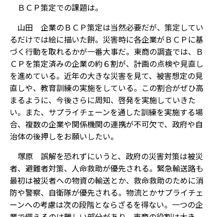
――ＢＣＰ策定での課題は。
山田 企業のＢＣＰ策定は当然必要だが、策定してい
るだけでは絵に描いた餅。災害時に各企業がＢＣＰに基
づく行動を取れるかが一番大事だ。東商の調査では、Ｂ
ＣＰを策定済みの企業の約６割が、計画の点検や見直し
を進めている。近年の大きな災害を見て、被害想定の見
直しや、教育訓練の実施をしている。この割合がぜひ高
まるように、今後さらに周知、啓発を実施していきた
い。また、サプライチェーンを通した訓練を実施する場
合、複数の企業や関係機関の連携が不可欠で、政府や自
治体の後押しをお願いしたい。
塚原 誤解を恐れずにいうと、政府の災害対策は被災
者、避難者対策、人命救助が優先される。緊急輸送路も
最初は被災者への物資の輸送とか、救命救助のために消
防や警察、自衛隊が優先される。物流とかサプライチェ
ーンへの考慮は次の段階とならざるを得ない。一つの企
業で備えるのは難しい部分があり、東商の役割は大き