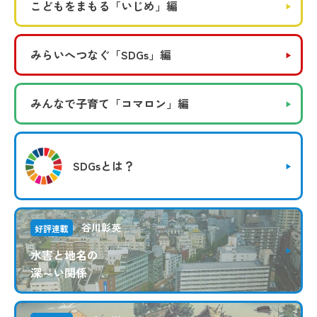
こどもをまもる
「いじめ」編
みらいへつなぐ
「SDGs」編
みんなで子育て
「コマロン」編
SDGsとは？
谷川彰英
好評連載
水害と地名の
深～い関係