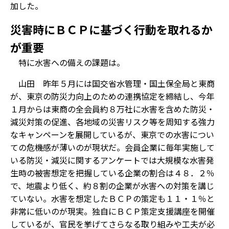
加した。
災害時にＢＣＰに基づく行動を取れるか
が重要
――特に水害への備えの課題は。
山田 昨年５月には国交省水管理・国土保全局と東商
が、東京の防災力向上のための連携協定を締結し、今年
１月からは東商の全会員約８万社に水害を含めた防災・
減災対策の促進、各地域の災害リスク等を周知する強力
なキャンペーンを展開しているが、東京での水害につい
ての危機感が薄いのが現状だ。会員企業に毎年実施して
いる防災・減災に関するアンケートでは大規模な水害発
生時の被害想定を把握している企業の割合は４８．２％
で、地震より低く、約８割の企業が水害への対策を講じ
ていない。水害を想定したＢＣＰの策定も１１・１％と
非常に低いのが現実。独自にＢＣＰ策定支援講座を開催
しているが、官民を挙げてさらなる取り組みや工夫が必