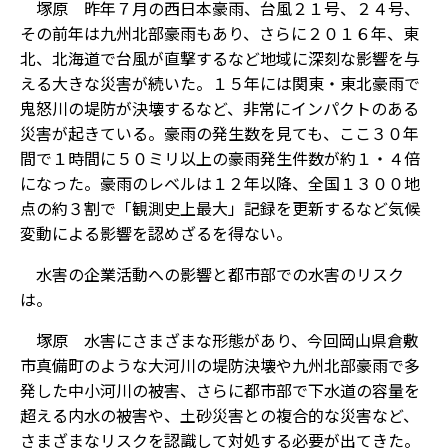
塚原 昨年７月の西日本豪雨、台風２１号、２４号、
その前年は九州北部豪雨もあり、さらに２０１６年、東
北、北海道で台風が直撃するなど地域に深刻な影響を与
える大きな災害が続いた。１５年には関東・東北豪雨で
鬼怒川の堤防が決壊するなど、非常にインパクトのある
災害が起きている。豪雨の発生数を見ても、ここ３０年
間で１時間に５０ミリ以上の豪雨発生件数が約１・４倍
になった。豪雨のレベルは１２年以降、全国１３００地
点の約３割で「観測史上最大」記録を更新するなど気候
変動による影響を認めざるを得ない。
――水害の企業活動への影響と都市部での水害のリスク
は。
塚原 水害にさまざまな形態があり、今回岡山県倉敷
市真備町のような大河川の堤防決壊や九州北部豪雨で多
発した中小河川の被害、さらに都市部で下水道の容量を
超える内水の被害や、土砂災害との複合的な災害など、
さまざまなリスクを認識して対処する必要が出てきた。