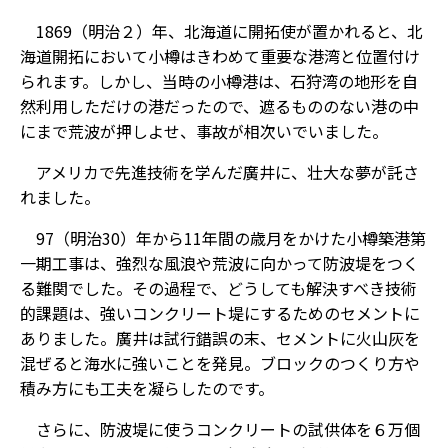
1869（明治２）年、北海道に開拓使が置かれると、北
海道開拓において小樽はきわめて重要な港湾と位置付け
られます。しかし、当時の小樽港は、石狩湾の地形を自
然利用しただけの港だったので、遮るもののない港の中
にまで荒波が押しよせ、事故が相次いでいました。
アメリカで先進技術を学んだ廣井に、壮大な夢が託さ
れました。
97（明治30）年から11年間の歳月をかけた小樽築港第
一期工事は、強烈な風浪や荒波に向かって防波堤をつく
る難関でした。その過程で、どうしても解決すべき技術
的課題は、強いコンクリート堤にするためのセメントに
ありました。廣井は試行錯誤の末、セメントに火山灰を
混ぜると海水に強いことを発見。ブロックのつくり方や
積み方にも工夫を凝らしたのです。
さらに、防波堤に使うコンクリートの試供体を６万個