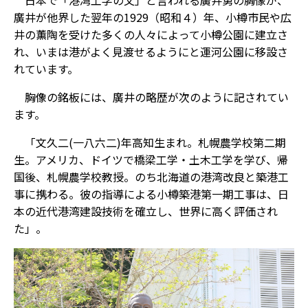
廣井が他界した翌年の1929（昭和４）年、小樽市民や広
井の薫陶を受けた多くの人々によって小樽公園に建立さ
れ、いまは港がよく見渡せるようにと運河公園に移設さ
れています。
胸像の銘板には、廣井の略歴が次のように記されてい
ます。
「文久二(一八六二)年高知生まれ。札幌農学校第二期
生。アメリカ、ドイツで橋梁工学・土木工学を学び、帰
国後、札幌農学校教授。のち北海道の港湾改良と築港工
事に携わる。彼の指導による小樽築港第一期工事は、日
本の近代港湾建設技術を確立し、世界に高く評価され
た」。