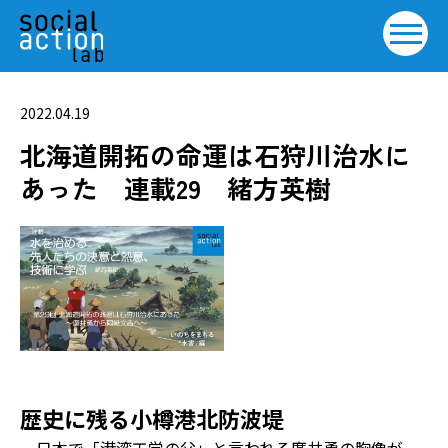
2022.04.19
北海道開拓の命運は石狩川治水に
あった 連載29 緒方英樹
歴史に残る小樽港北防波堤
日本で「港湾工学の父」と言われる廣井勇の胸像が、