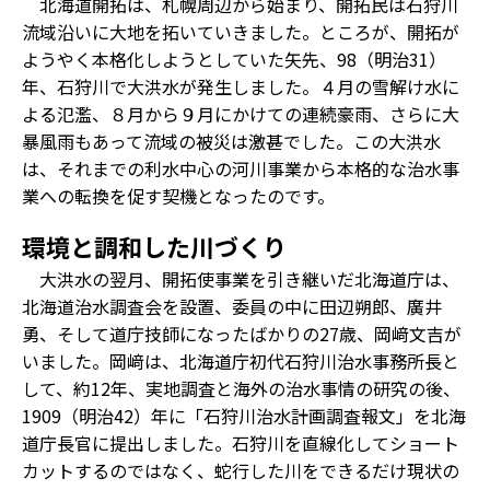
北海道開拓は、札幌周辺から始まり、開拓民は石狩川
流域沿いに大地を拓いていきました。ところが、開拓が
ようやく本格化しようとしていた矢先、98（明治31）
年、石狩川で大洪水が発生しました。４月の雪解け水に
よる氾濫、８月から９月にかけての連続豪雨、さらに大
暴風雨もあって流域の被災は激甚でした。この大洪水
は、それまでの利水中心の河川事業から本格的な治水事
業への転換を促す契機となったのです。
環境と調和した川づくり
大洪水の翌月、開拓使事業を引き継いだ北海道庁は、
北海道治水調査会を設置、委員の中に田辺朔郎、廣井
勇、そして道庁技師になったばかりの27歳、岡﨑文吉が
いました。岡﨑は、北海道庁初代石狩川治水事務所長と
して、約12年、実地調査と海外の治水事情の研究の後、
1909（明治42）年に「石狩川治水計画調査報文」を北海
道庁長官に提出しました。石狩川を直線化してショート
カットするのではなく、蛇行した川をできるだけ現状の