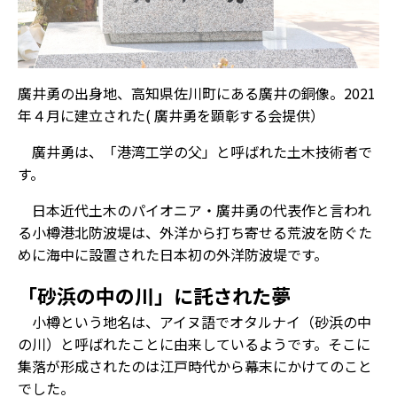
廣井勇の出身地、高知県佐川町にある廣井の銅像。2021
年４月に建立された( 廣井勇を顕彰する会提供）
廣井勇は、「港湾工学の父」と呼ばれた土木技術者で
す。
日本近代土木のパイオニア・廣井勇の代表作と言われ
る小樽港北防波堤は、外洋から打ち寄せる荒波を防ぐた
めに海中に設置された日本初の外洋防波堤です。
「砂浜の中の川」に託された夢
小樽という地名は、アイヌ語でオタルナイ（砂浜の中
の川）と呼ばれたことに由来しているようです。そこに
集落が形成されたのは江戸時代から幕末にかけてのこと
でした。