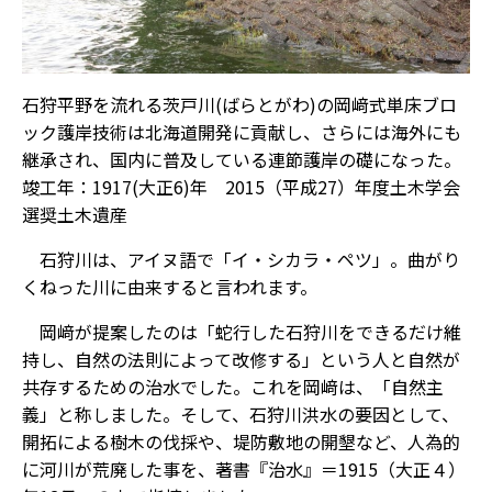
石狩平野を流れる茨戸川(ばらとがわ)の岡﨑式単床ブロ
ック護岸技術は北海道開発に貢献し、さらには海外にも
継承され、国内に普及している連節護岸の礎になった。
竣工年：1917(大正6)年 2015（平成27）年度土木学会
選奨土木遺産
石狩川は、アイヌ語で「イ・シカラ・ペツ」。曲がり
くねった川に由来すると言われます。
岡﨑が提案したのは「蛇行した石狩川をできるだけ維
持し、自然の法則によって改修する」という人と自然が
共存するための治水でした。これを岡﨑は、「自然主
義」と称しました。そして、石狩川洪水の要因として、
開拓による樹木の伐採や、堤防敷地の開墾など、人為的
に河川が荒廃した事を、著書『治水』＝1915（大正４）