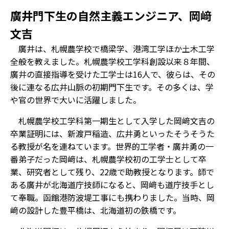
廣井門下生の自然主義エンジニア、岡﨑
文吉
廣井は、札幌農学校で橋梁学、港湾工学ほか土木工学
全般を教えました。札幌農学校工学科創設以来８年間、
廣井の直接指導を受けた工学士は16人で、彼らは、その
後に連なる広井山脈の初期門下生です。その多くは、学
や官の世界で大いに活躍しました。
札幌農学校工学科第一期生として入学した岡﨑文吉の
卒業証明には、新渡戸稲造、広井勇といったそうそうた
る教授が名を連ねています。世界的工学者・廣井勇の一
番弟子だった岡﨑は、札幌農学校初の工学士として卒
業、研究者として残り、22歳で助教授となります。師で
ある廣井が北海道庁技師になると、岡﨑も道庁技手とし
て奉職。函館港防波堤工事にも携わりました。当時、岡
﨑の設計した豊平橋は、北海道初の鉄橋です。