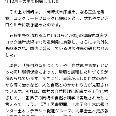
年12月＝の中で指摘しました。
その上で岡﨑は、「岡﨑式単床護岸」なる工法を考
案。コンクリートブロックに鉄線を通し、壊れやすい河
口や川岸に敷き詰めたのです。
石狩平野を流れる茨戸川(ばらとがわ)の岡﨑式単床ブ
ロック護岸技術は北海道開発に貢献し、さらには海外に
も継承され、国内に普及している連節護岸の礎となりま
した。
現在、「多自然型川づくり」や「自然再生事業」とい
った河川環境保全によって、環境と調和した川づくりが
進められています。まさに今、岡﨑が示した自然の法則
から導く治水など、人と自然とのかかわり方が見直され
ています。それは、廣井の自然摂理に配慮する工学に根
ざして、一番弟子の岡﨑の自然水利学で実現されたとも
言えるでしょう。（理工図書顧問、土木学会土木広報セ
ンター土木リテラシー促進グループ、同学会土木史広報