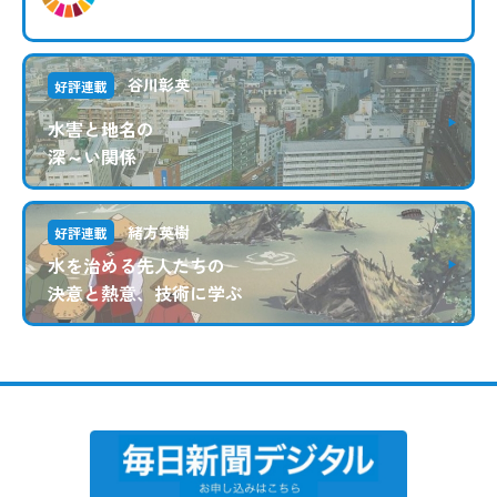
谷川彰英
好評連載
水害と地名の
深～い関係
緒方英樹
好評連載
水を治める先人たちの
決意と熱意、技術に学ぶ