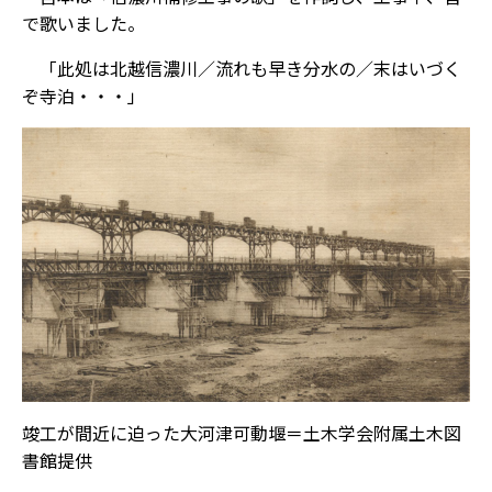
で歌いました。
「此処は北越信濃川／流れも早き分水の／末はいづく
ぞ寺泊・・・」
竣工が間近に迫った大河津可動堰＝土木学会附属土木図
書館提供