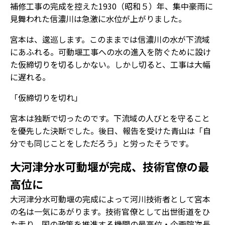
補修工事の完成を控えた1930（昭和５）年、集中豪雨に
見舞われた信濃川は急激に水位が上がりました。
宮本は、逡巡します。このままでは信濃川の水が下流域
にあふれる。可動堰工事への水の進入を防ぐために設け
た仮締切りを切るしかない。しかし切ると、工事は大幅
に遅れる。
「仮締切りを切れ」
宮本は独断で切ったのです。下流域の人びとを守ること
を優先した決断でした。後日、報告を受けた青山は「自
分でも同じことをしただろう」と労ったそうです。
大河津分水可動堰が完成、技術官僚の最
高位に
大河津分水可動堰の完成によって河川技術者として宮本
の名は一気にあがります。技術官僚として出世街道をひ
た走り、国の政策を推進する機関の最高位・企画院次長