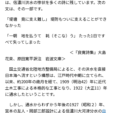
は、信濃川洪水の惨状を多くの詩に残しています。次の
文は、その一部です。
「堤塘 竟に支え難し」 堤防もついに支えることができ
なかった
「一朝 地を払うて 耗（そこな）う」 たった1日です
べて失ってしまった
＜『良寛詩集』大島
花束、原田寛平訳注 岩波文庫＞
国土交通省北陸地方整備局によると、その洪水を直接
日本海へ流すという構想は、江戸時代中期に立てられ、
以来、約200年の歳月を経て、1909（明治42）年に近代
土木工事による本格的な工事となり、1922（大正11）年
に通水したということです。
しかし、通水からわずか５年後の1927（昭和２）年、
宮本の友人・岡部三郎設計による信濃川大河津分水の
自