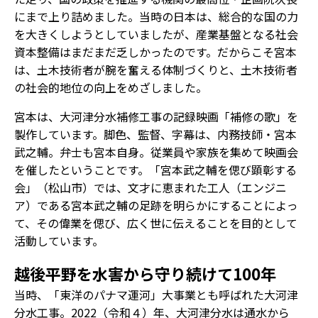
にまで上り詰めました。当時の日本は、総合的な国の力
を大きくしようとしていましたが、産業基盤となる社会
資本整備はまだまだ乏しかったのです。だからこそ宮本
は、土木技術者が腕を奮える体制づくりと、土木技術者
の社会的地位の向上をめざしました。
宮本は、大河津分水補修工事の記録映画「補修の歌」を
製作しています。脚色、監督、字幕は、内務技師・宮本
武之輔。弁士も宮本自身。従業員や家族を集めて映画会
を催したということです。「宮本武之輔を偲び顕彰する
会」（松山市）では、文才に恵まれた工人（エンジニ
ア）である宮本武之輔の足跡を明らかにすることによっ
て、その偉業を偲び、広く世に伝えることを目的として
活動しています。
越後平野を水害から守り続けて100年
当時、「東洋のパナマ運河」大事業とも呼ばれた大河津
分水工事。2022（令和４）年、大河津分水は通水から