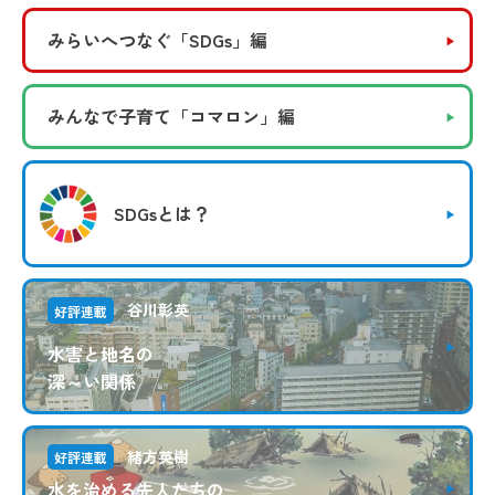
みらいへつなぐ
「SDGs」編
みんなで子育て
「コマロン」編
SDGsとは？
谷川彰英
好評連載
水害と地名の
深～い関係
緒方英樹
好評連載
水を治める先人たちの