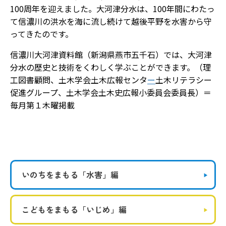
100周年を迎えました。大河津分水は、100年間にわたっ
て信濃川の洪水を海に流し続けて越後平野を水害から守
ってきたのです。
信濃川大河津資料館（新潟県燕市五千石）では、大河津
分水の歴史と技術をくわしく学ぶことができます。（理
工図書顧問、土木学会土木広報センタ
ー
土木リテラシー
促進グループ、土木学会土木史広報小委員会委員長）＝
毎月第１木曜掲載
いのちをまもる
「水害」編
こどもをまもる
「いじめ」編