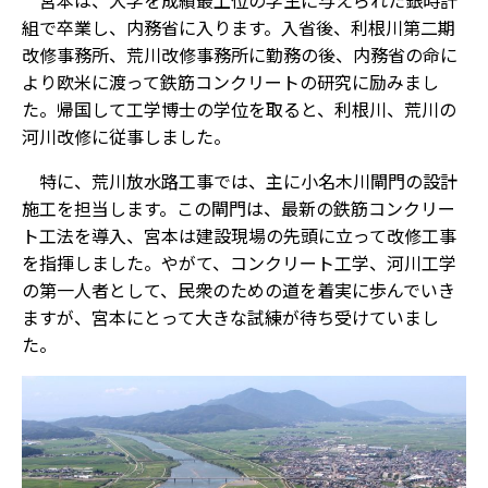
宮本は、大学を成績最上位の学生に与えられた銀時計
組で卒業し、内務省に入ります。入省後、利根川第二期
改修事務所、荒川改修事務所に勤務の後、内務省の命に
より欧米に渡って鉄筋コンクリートの研究に励みまし
た。帰国して工学博士の学位を取ると、利根川、荒川の
河川改修に従事しました。
特に、荒川放水路工事では、主に小名木川閘門の設計
施工を担当します。この閘門は、最新の鉄筋コンクリー
ト工法を導入、宮本は建設現場の先頭に立って改修工事
を指揮しました。やがて、コンクリート工学、河川工学
の第一人者として、民衆のための道を着実に歩んでいき
ますが、宮本にとって大きな試練が待ち受けていまし
た。