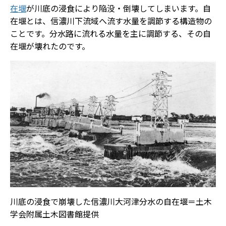
在堰
が川底の浸食により陥没・倒壊してしまいます。自
在堰とは、信濃川下流域へ流す水量を調節する構造物の
ことです。分水路に流れる水量を主に調節する、その自
在堰が壊れたのです。
川底の浸食で崩壊した信濃川大河津分水の自在堰＝土木
学会附属土木図書館提供