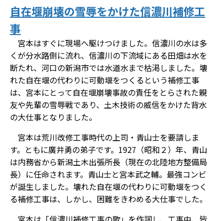
自在堰崩壊の雪辱をかけた信濃川補修工
事
宮本はすぐに現場へ駆けつけました。信濃川の水は多
くが分水路側に流れ、信濃川の下流域にある田畑は水を
断たれ、河口の新潟市では水道水まで枯渇しました。壊
れた自在堰の代わりに可動堰をつくるという補修工事
は、宮本にとって自在堰崩壊事故の責任をとらされた親
友や先輩の雪辱戦であり、土木技術の威信をかけた背水
の大仕事となりました。
宮本は荒川改修工事時代の上司・青山士を要請しま
す。ともに廣井勇の弟子です。1927（昭和２）年、青山
は内務省から新潟土木出張所長（現在の北陸地方整備局
長）に任命されます。青山士と宮本武之輔。最強コンビ
が誕生しました。壊れた自在堰の代わりに可動堰をつく
る補修工事は、しかし、困難をきわめる大仕事でした。
宮本は「信濃川補修工事の歌」を作詞し、工事中、皆