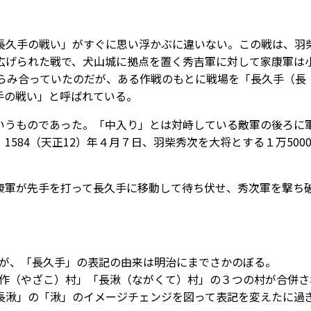
久手の戦い」がすぐに思い浮かぶに違いない。この戦は、羽
広げられた戦で、犬山城に拠点を置く秀吉軍に対して家康軍は
にらみ合っていたのだが、ある作戦のもとに戦場を「長久手（長
手の戦い」と呼ばれている。
うものであった。「中入り」とは対峙している敵軍の後ろに
584（天正12）年４月７日、羽柴秀次を大将とする１万500
軍が先手を打って長久手に移動して待ち伏せ、秀次軍を撃ち
たが、「長久手」の表記の由来は明治にまでさかのぼる。
「岩作（やざこ）村」「長湫（ながくて）村」の３つの村が合併さ
長湫」の「湫」のイメージチェンジを図って表記を変えたに過