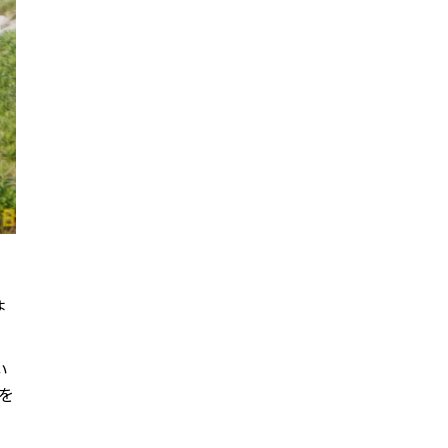
ょ
い
を