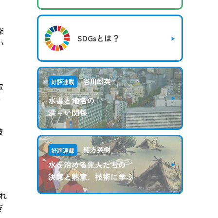
柴
SDGsとは？
小
谷川彰英
好評連載
軍
0
水害と地名の
深～い関係
破
緒方英樹
好評連載
水を治める先人たちの
決意と熱意、技術に学ぶ
れ
ぎ