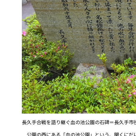
長久手合戦を語り継ぐ血の池公園の石碑＝長久手市
公園の西にある「血の池公園」という、聞くにだに