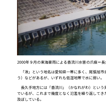
2000年９月の東海豪雨による香流川水害の爪痕＝
「湫」という地名は愛知県一帯に多く、尾張旭市北
う）などがあるが、いずれも低湿地帯で水に弱い。
長久手地方には「香流川」（かなれがわ）という見
でいるが、これまで幾度となく氾濫を繰り返してきた
及ぼしている。