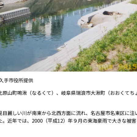
長久手市役所提供
原山町鳴湫（なるくて）、岐阜県瑞浪市大湫町（おおくてち
目麗しい川が南東から北西方面に流れ、名古屋市名東区に注
。近年では、2000（平成12）年９月の東海豪雨で大きな被害