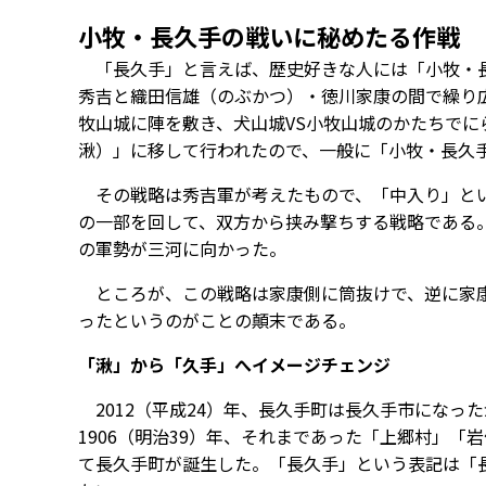
小牧・長久手の戦いに秘めたる作戦
「長久手」と言えば、歴史好きな人には「小牧・長
秀吉と織田信雄（のぶかつ）・徳川家康の間で繰り
牧山城に陣を敷き、犬山城VS小牧山城のかたちで
湫）」に移して行われたので、一般に「小牧・長久
その戦略は秀吉軍が考えたもので、「中入り」とい
の一部を回して、双方から挟み撃ちする戦略である。1
の軍勢が三河に向かった。
ところが、この戦略は家康側に筒抜けで、逆に家康
ったというのがことの顛末である。
「湫」から「久手」へイメージチェンジ
2012（平成24）年、長久手町は長久手市になっ
1906（明治39）年、それまであった「上郷村」
て長久手町が誕生した。「長久手」という表記は「