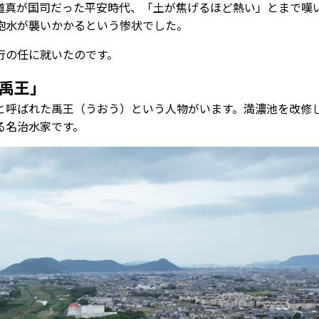
道真が国司だった平安時代、「土が焦げるほど熱い」とまで嘆
砲水が襲いかかるという惨状でした。
行の任に就いたのです。
禹王」
呼ばれた禹王（うおう）という人物がいます。満濃池を改修
る名治水家です。