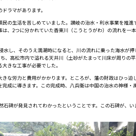
のドラマがあります。
民の生活を苦しめていました。讃岐の治水・利水事業を推進
事は、2つに分かれていた香東川（こうとうがわ）の流れを一
に浸水し、そのうえ満潮時になると、川の流れに乗った海水が押
うち、高松市内で溢れる天井川（土砂がたまって川床が周りの平
る大きな工事が必要でした。
大きな労力と費用がかかります。ところが、藩の財政はひっ迫
を完成に導きます。この完成時、八兵衛は中国の治水の神様・
偶然石碑が発見されてわかったということです。この石碑が、い