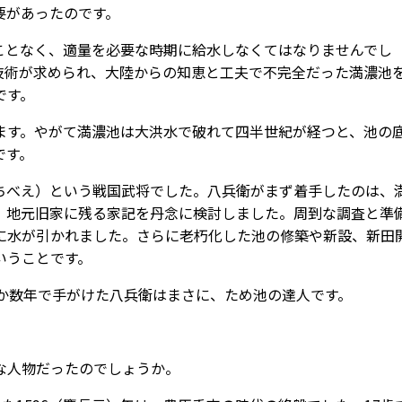
要があったのです。
ことなく、適量を必要な時期に給水しなくてはなりませんでし
技術が求められ、大陸からの知恵と工夫で不完全だった満濃池
です。
ます。やがて満濃池は大洪水で破れて四半世紀が経つと、池の
です。
ちべえ）という戦国武将でした。八兵衛がまず着手したのは、
、地元旧家に残る家記を丹念に検討しました。周到な調査と準
村に水が引かれました。さらに老朽化した池の修築や新設、新田
いうことです。
ずか数年で手がけた八兵衛はまさに、ため池の達人です。
な人物だったのでしょうか。