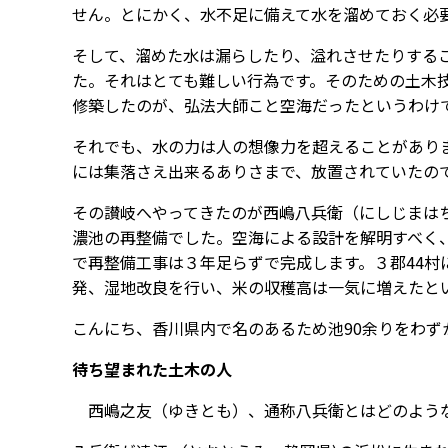
せん。とにかく、水不足に備えて水を溜めておく必
そして、溜めた水は漏らしたり、溢れさせたりする
た。それはとても難しい行為です。そのための土木
修築したのが、弘法大師こと空海だったというわけ
それでも、水の力は人の想像力を超えることがあり
には集落さえ出来るありさまで、放置されていたの
その讃岐へやってきたのが西嶋八兵衛（にしじまは
濃池の再整備でした。空海による設計を解明すべく
で再整備工事は３年足らずで完成します。３郡44
発、湿地改良を行い、米の収穫高は一気に増えたと
こんにち、香川県内で名のあるため池90余りをわ
待ち望まれた土木の人
西嶋之友（ゆきとも）、通称八兵衛とはどのよう