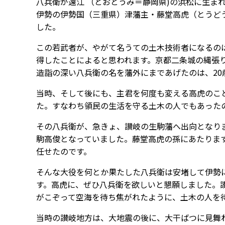
八兵衛が遠江 （とおとうみ＝静岡県)の浜松に生まれ
伊勢の伊勢国（三重県）津藩主・藤堂高虎（とうど
した。
この若武者が、やがて名うての土木技術者になるの
得したことによると思われます。京都二条城の縄張
造詣の深い八兵衛の名を藩外にまであげたのは、20
当時、そして後にも、主君を何度も変える高虎のこ
た。すなわち領民の生活を守る土木の人でもあった
その八兵衛が、急きょ、讃岐の生駒藩へ出向となり
駒高俊となっていました。藤堂高虎の孫にあたりま
任せたのです。
そんな大役を何とか果たした八兵衛は安堵して伊勢
す。高虎に、ぜひ八兵衛を欲しいと懇願しました。
がこぞって空海を待ち焦がれたように、土木の人を
当時の讃岐地方は、大地震の後に、大干ばつに見舞わ