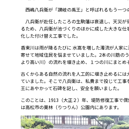
西嶋八兵衛が「讃岐の禹王」と呼ばれるもう一つ
八兵衛が赴任したころの生駒藩は衰退し、天災が領
るため、八兵衛が池づくりのほかに成した大きな仕
化した付け替え工事でした。
香東川は雨が降るたびに 水嵩を増した濁流が人家
寄せて地域住民を悩ませていました。2本の川筋の
より高い川）の流れを堰き止め、１つの川にまとめ
古くからある自然の流れを人工的に堰き止めるには
ていました。そこで八兵衛は、私費まで投じて工事
王にあやかって石碑を記し、安全を願いました。
このことは、1913（大正２）年、堤防修復工事で
は高松市の栗林（りつりん）公園内にあります。