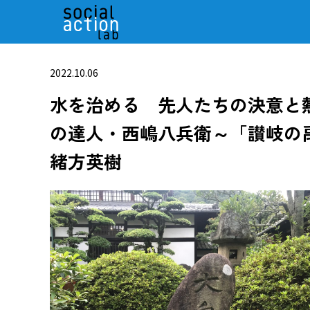
2022.10.06
水を治める 先人たちの決意と
の達人・西嶋八兵衛～「讃岐の
緒方英樹