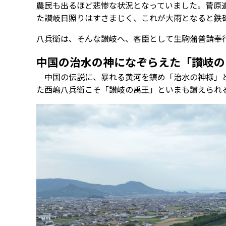
農民も出るほど悲惨な状況となっていました。菅原
た讃岐日照りはすさまじく、これが大雨となると鉄
八兵衛は、そんな讃岐へ、客臣として生駒藩普請奉
中国の治水の神になぞらえた「讃岐の
中国の伝説に、暴れる黄河を鎮め「治水の神様」と
た西嶋八兵衛こそ「讃岐の禹王」といまも讃えられ