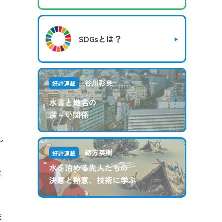
SDGsとは？
谷川彰英
好評連載
水害と地名の
深～い関係
ん
緒方英樹
好評連載
水を治める先人たちの
を
決意と熱意、技術に学ぶ
ま