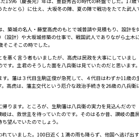
た1596（慶長元）年は、豊臣秀吉の時代の終盤でした。17歳
うたかとら）に仕え、大坂冬の陣、夏の陣で戦功をたてた武人
は、築城の名人・藤堂高虎のもとで城普請や見積もり、設計を
り（設計）や大坂城修築の仕事で、戦国武人でありながら土木
歳そこそこの時でした。
とを悪く言う者もいましたが、高虎は民政を大事にしていまし
のです。主君のそうした面を八兵衛は見ていたのだと思います
ます。藩は３代目生駒正俊が急死して、４代目はわずか11歳の
す。高虎は、藩主交代という厄介な政治手続きを26歳の八兵衛
に帰ります。ところが、生駒藩は八兵衛の実力を見込んだので
讃岐は、救世主を待っていたのです。そのはるか昔、讃岐の農
待ち望んでいたのでしょう。
れていました。100日近く１滴の雨も降らず、他国へ逃げ出