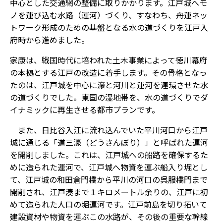
中心とした交通網の整備に取りかかります。江戸城へモ
ノを運び込む水路（運河）づくり、すなわち、舟運ネッ
トワーク形成のための基盤となる水の道づくりを江戸入
府時から進めました。
家康は、戦国時代に培われた土木事業によって徳川幕府
の本拠とする江戸の改造に着手します。その骨格となっ
たのは、江戸城を中心に濠と河川と運河を連環させた水
の道づくりでした。東国の湿地帯を、水の道づくりでダ
イナミックに再生させる都市プランです。
また、日比谷入江に流れ込んでいた平川河口から江戸
城に通じる「道三濠（どうさんぼり）」と呼ばれた運河
を開削しました。これは、江戸城への船路を確保するた
めに造られた運河で、江戸城へ物資を運ぶ船入り堀とし
て、江戸城の和田倉門橋から平川の河口の呉服橋門まで
開削され、江戸湊まで１キロメートル余りの、江戸に初
めて造られた人口の堀運河です。江戸前島を切り拓いて
建設資材や物資を運ぶこの水路が、その後の重要な幹線