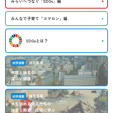
みらいへつなぐ
「SDGs」編
みんなで子育て
「コマロン」編
SDGsとは？
谷川彰英
好評連載
水害と地名の
深～い関係
緒方英樹
好評連載
水を治める先人たちの
決意と熱意、技術に学ぶ