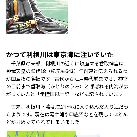
かつて利根川は東京湾に注いでいた
千葉県の東部、利根川の近くに鎮座する香取神宮は、
神武天皇の御代18（紀元前643）年創建と伝えられるわ
が国屈指の名社です。古代から江戸時代前までは、神宮
の目前まで香取海（かとりのうみ）と呼ばれる内海が広
がっていたと「常陸国風土記」などに記されています。
古来、利根川下流は海が陸地に入り込んだ入り江だっ
たようです。現在は霞ケ浦や印旛沼などを残してほとん
どが埋め立てられてしまいました。