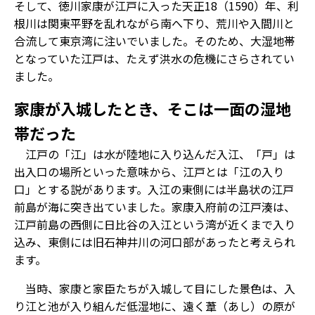
そして、徳川家康が江戸に入った天正18（1590）年、利
根川は関東平野を乱れながら南へ下り、荒川や入間川と
合流して東京湾に注いでいました。そのため、大湿地帯
となっていた江戸は、たえず洪水の危機にさらされてい
ました。
家康が入城したとき、そこは一面の湿地
帯だった
江戸の「江」は水が陸地に入り込んだ入江、「戸」は
出入口の場所といった意味から、江戸とは「江の入り
口」とする説があります。入江の東側には半島状の江戸
前島が海に突き出ていました。家康入府前の江戸湊は、
江戸前島の西側に日比谷の入江という湾が近くまで入り
込み、東側には旧石神井川の河口部があったと考えられ
ます。
当時、家康と家臣たちが入城して目にした景色は、入
り江と池が入り組んだ低湿地に、遠く葦（あし）の原が