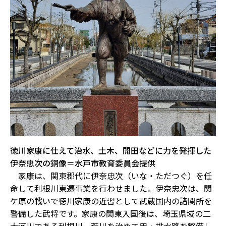
徳川家康に仕えて治水、土木、開田などに力を発揮した
伊奈忠次の銅像＝水戸市教育委員会提供
家康は、関東郡代に伊奈忠次（いな・ただつぐ）を任
命して利根川東遷事業を行わせました。伊奈忠次は、関
ケ原の戦いで徳川家康の近習として武蔵国内の諸関所を
警備した武将です。家康の関東入国後は、埼玉県域の二