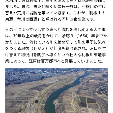
大河川である利根川、荒川を治めて用・排水路を整備し
ました。忠治、忠克と続く伊奈氏一族は、利根川の付け
替えや荒川に堤防を築いていきます。これが「利根川の
東遷、荒川の西遷」と呼ばれる河川改良事業です。
人の手によって少しずつ東へと流れを移し変える大工事
は、30年以上の歳月をかけて、承応３（1654）年までか
かりました。流れている川を締め切って別の場所に流れ
をつくる瀬替（せがえ）が何度も繰り返され、河口を付
け替えて利根川を銚子へ導くという壮大な利根川東遷事
業によって、江戸は百万都市へと発展していきました。