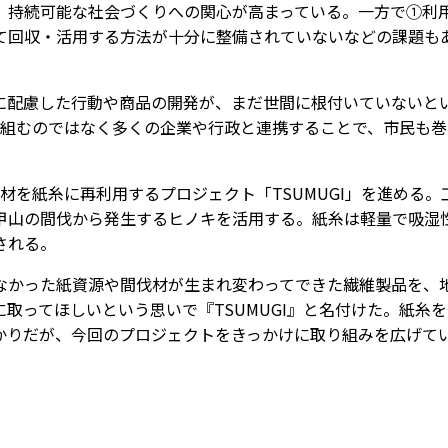
持続可能な社会づくりへの関心が高まっている。一方で①利
回収・活用する方法が十分に整備されていない――などの課題も
配慮した行動や商品の開発が、まだ世間に根付いていないと
り組むのではなく多くの企業や行政と連携することで、市民も巻
。
を紙糸に再利用するプロジェクト「TSUMUGI」を進める。
甲山の間伐から発生するヒノキを活用する。紙糸は軽量で吸湿
される。
かった紙資源や間伐材が生まれ変わってできた繊維製品を、
取ってほしいという思いで『TSUMUGI』と名付けた。紙糸を
かりだが、今回のプロジェクトをきっかけに取り組みを広げて