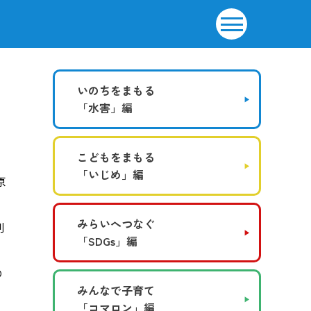
いのちをまもる
「水害」編
こどもをまもる
「いじめ」編
原
みらいへつなぐ
刷
「SDGs」編
の
みんなで子育て
「コマロン」編