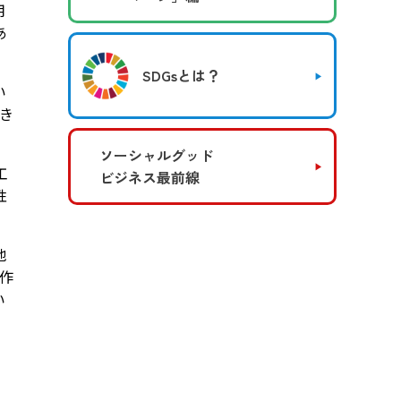
用
あ
SDGsとは？
い
き
ソーシャルグッド
工
ビジネス最前線
性
地
作
い