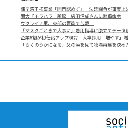
諫早湾干拓事業「開門認めず」 法廷闘争が事実上
関大「モラハラ」訴訟 織田信成さんに賠償命令
ウクライナ軍、東部の要衝で苦戦
「マスクごときで大事に」着用指導に腹立てデータ
企業6割が初任給アップ検討 大卒採用「増やす」
「らくのうかになる」父の涙を見て牧場再建を決めた