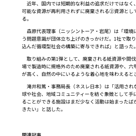
近年、国内では短期的な利益の追求だけではなく、
可能な資源が再利用されずに廃棄される②資源として
る。
森原代表理事（ニッシントーア・岩尾）は「環境に
う問題意識が団体立ち上げのきっかけだ。1社で取
込んだ循環型社会の構築に寄与できれば」と語った
取り組みの第1弾として、廃棄される紙資源や間伐材
場で製造時に規格外のため廃棄される紙資源や、六
が高く、自然の中にいるような着心地を味わえると
滝井和篤・事務局長（ネスレ日本）は「活用されな
球や社会、地域コミュニティーを紡ぐ象徴として手に
ることができる施設はまだ少なく活動は始まったば
きたい」と話した。
関連記事