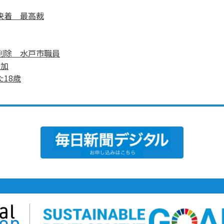
決着 最高裁
削除 水戸市職員
増加
18歳