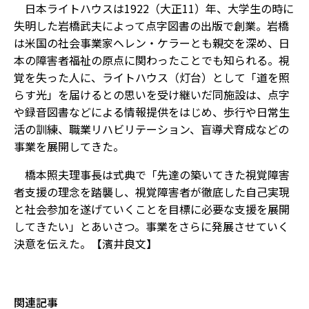
日本ライトハウスは1922（大正11）年、大学生の時に
失明した岩橋武夫によって点字図書の出版で創業。岩橋
は米国の社会事業家ヘレン・ケラーとも親交を深め、日
本の障害者福祉の原点に関わったことでも知られる。視
覚を失った人に、ライトハウス（灯台）として「道を照
らす光」を届けるとの思いを受け継いだ同施設は、点字
や録音図書などによる情報提供をはじめ、歩行や日常生
活の訓練、職業リハビリテーション、盲導犬育成などの
事業を展開してきた。
橋本照夫理事長は式典で「先達の築いてきた視覚障害
者支援の理念を踏襲し、視覚障害者が徹底した自己実現
と社会参加を遂げていくことを目標に必要な支援を展開
してきたい」とあいさつ。事業をさらに発展させていく
決意を伝えた。【濱井良文】
関連記事