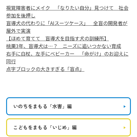
視覚障害者にメイク 「なりたい自分」見つけて 社会
参加を後押し
盲導犬の代わりに「AIスーツケース」 全盲の開発者が
屋外で実演
【ほめて育てて 盲導犬を目指す犬の訓練所】
桃栗3年、盲導犬は…？ ニーズに追いつかない育成
右手に白杖、左手にベビーカー 「命がけ」のお迎えに
同行
点字ブロックの大きすぎる「盲点」
いのちをまもる
「水害」編
こどもをまもる
「いじめ」編