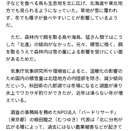
子などを食べる鳥も生息地を北に広げ、北海道や東北地
方でも見られるようになっていた。草地が雪に覆われ
ず、冬でも種子が食べやすいことが影響しているよう
だ。
ただ、森林内で餌を取る鳥や海鳥、猛きん類ではこう
した「北進」の傾向がなかった。元々、積雪に強く、餌
を取るうえで森林内は雪の量による影響を受けにくい面
があるためだ。
気象庁気象研究所や環境省によると、温暖化の影響の
ため国内の積雪量は北陸地方の内陸部を除き、減少傾向
だという。秋田県の八郎湖では冬場になると湖面が凍り
氷上でワカサギ釣りができたが、近年は凍らない年が増
えている。
調査の事務局を務めたNPO法人「バードリサーチ」
（東京都）の植田睦之（むつゆき）代表は「北に分布が
広がる種によって、過去にはない農業被害などが起きて