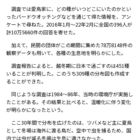
調査では愛鳥家に、どの種がいつどこにいたのかとい
ったバードウオッチングなどを通じて得た情報を、アン
ケートで尋ねた。2016年1月～22年2月に全国の396人が
計10万5660件の回答を寄せた。
加えて、民間の団体がこの期間に集めた78万8148件の
観察データも用いて、各種の生息地を明らかにした。
調査報告によると、越冬期に日本で過ごすのは451種
いることが判明した。このうち309種の分布図も作成す
ることができた。
同じような調査は1984～86年、当時の環境庁が実施し
たことがある。その結果と比べると、温暖化に伴う変化
が明らかになったという。
ここ30年間で分布を広げたのは、ツバメなど主に夏鳥
として冬場は海外に渡る鳥だ。空中で虫を捕るため、国
内では虫が減る冬場は生息に適さなかった。