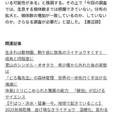
いる可能性がある」と強調する。その上で「今回の調査
では、生息する個体数までは把握できていない。分布の
拡大と、個体数の増加が一致しているのか、していない
のか、さらなる調査が必要だ」と話した。【渡辺諒】
関連記事
生まれは動物園、駒ケ岳に放鳥のライチョウすくすく
成鳥と同程度に
里山のシンボル・オオタカ 希少種から外れた後の実態
は
「どろ亀先生」の森林管理 世界の一歩先行く手法が北
海道に
体長1ミリにこめられた驚異の能力 「線虫」が広げる
サイエンス
【干ばつ・洪水・猛暑…今、地球で起きていること】
2023気候危機 逃げ場なきライチョウ 温暖化、変わる