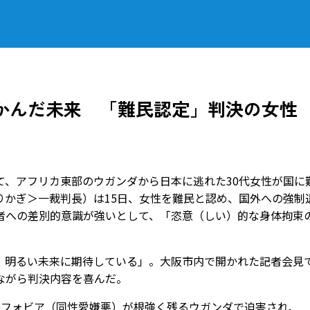
かんだ未来 「難民認定」判決の女性
、アフリカ東部のウガンダから日本に逃れた30代女性が国に
りかぎ＞一裁判長）は15日、女性を難民と認め、国外への強制
者への差別的意識が強いとして、「恣意（しい）的な身体拘束
明るい未来に期待している」。大阪市内で開かれた記者会見
ながら判決内容を喜んだ。
フォビア（同性愛嫌悪）が根強く残るウガンダで迫害され、