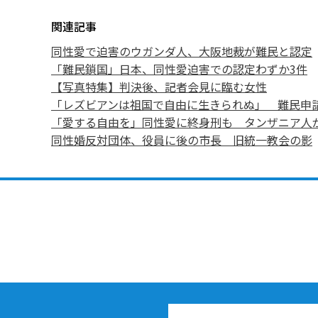
関連記事
同性愛で迫害のウガンダ人、大阪地裁が難民と認定
「難民鎖国」日本、同性愛迫害での認定わずか3件
【写真特集】判決後、記者会見に臨む女性
「レズビアンは祖国で自由に生きられぬ」 難民申
「愛する自由を」同性愛に終身刑も タンザニア人
同性婚反対団体、役員に後の市長 旧統一教会の影