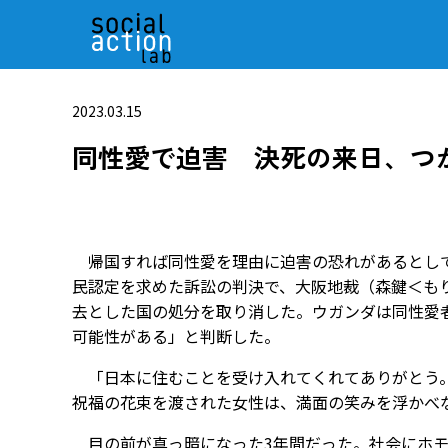
2023.03.15
同性愛で迫害 決死の来日、つ
帰国すれば同性愛を理由に迫害の恐れがあるとして
民認定を求めた訴訟の判決で、大阪地裁（森鍵＜も
去とした国の処分を取り消した。ウガンダは同性愛
可能性がある」と判断した。
「日本に住むことを受け入れてくれてありがとう。
祝福の花束を渡された女性は、満面の笑みを浮かべ
目の前が真っ暗になった3年間だった。社会にホモ