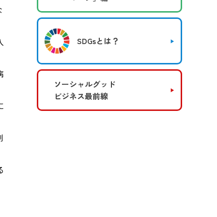
な
SDGsとは？
入
病
ソーシャルグッド
ビジネス最前線
に
制
る