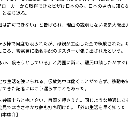
。ブローカーから取得できたビザは日本のみ。日本の場所も知ら
」と振り返る。
は許可できない」と告げられ、理由の説明もないまま大阪出
ら棒で何度も殴られたが、母親が工面した金で釈放された。
ところ、警察署に指名手配のポスターが張り出されたという。
か、殺そうとしている」と周囲に訴え、難民申請したがすぐ
な生活を強いられる。仮放免中は働くことができず、移動も
けてきた記者にはこう漏らすこともあった。
弁護士らと抱き合い、目頭を押さえた。同じような境遇にあ
会見ではささやかな夢も打ち明けた。「外の生活を早く知りた
山本康介】