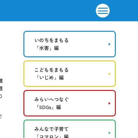
いのちをまもる
「水害」編
こどもをまもる
「いじめ」編
難
退
の
みらいへつなぐ
「SDGs」編
で
みんなで子育て
「コマロン」編