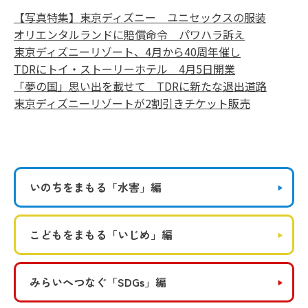
【写真特集】東京ディズニー ユニセックスの服装
オリエンタルランドに賠償命令 パワハラ訴え
東京ディズニーリゾート、4月から40周年催し
TDRにトイ・ストーリーホテル 4月5日開業
「夢の国」思い出を載せて TDRに新たな退出道路
東京ディズニーリゾートが2割引きチケット販売
いのちをまもる
「水害」編
こどもをまもる
「いじめ」編
みらいへつなぐ
「SDGs」編