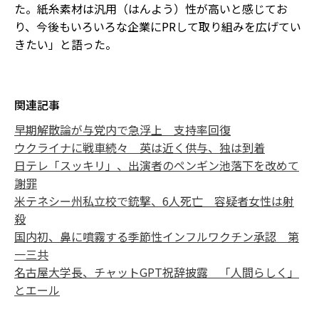
た。紙糸素材は汎用（はんよう）性が高いと感じてお
り、今後もいろいろな企業にPRして取り組みを広げてい
きたい」と語った。
関連記事
早期解散論が与党内で急浮上 支持率回復
ウクライナに戦車続々 英は近く供与、独は到着
日テレ「スッキリ」、出演者のペンギン池落下を改めて
謝罪
米テネシー州私立校で銃撃、6人死亡 容疑者女性は射
殺
国内初、鼻に噴霧する季節性インフルワクチン承認 第
一三共
名古屋大学長、チャットGPT祝辞披露 「人間らしく」
とエール