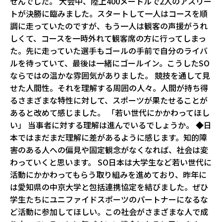
せんでした。 大会中、陸上400メートルで2人のアスリー
トが決勝に臨みました。スタートして一人はコースを順
調に走っていたのですが、もう一人は観客の声援がうれ
しくて、コースを一時外れて観客席の方に行ってしまっ
た。先に走っていた選手もゴールの手前で自分のライバ
ルを待っていて、最後は一緒にゴールイン。こうしたSO
ならではの温かな雰囲気がありました。 競技を通して見
せた人間性。それを理解する周囲の人々。人間が持ち得
るさまざまな特性に対して、スポーツが果たせることが
あると改めて感じました。 「若い世代にかかわってほし
い」 ――当事者に対する理解は進んでいるでしょうか。 ◆日
本ではまだまだ理解に差があるように感じます。知的障
害のある人への偏見や固定観念がなくなれば、社会は変
わっていくと思います。 SO日本は大学生など若い世代に
活動にかかわってもらう取り組みを進めており、昨年に
は愛知県の中京大学と包括連携協定を結びました。ぜひ
学生たちにユニファイドスポーツのパートナーになるな
ど活動に参加してほしい。この社会がさまざまな人で成