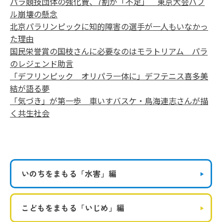
パラ競技団体の強化費、7割が「不足」 東京大会バブ
ル崩壊の懸念
北京パラリンピックに知的障害の選手が一人もいなかっ
た理由
国民栄誉賞の国枝さんに必要なのはモラトリアム パラ
のレジェンド助言
「デフリンピック オリパラ一体に」デフテニス喜多美
結が語る夢
「気づき」が第一歩 車いすバスケ・鳥海連志さんが描
く共生社会
いのちをまもる
「水害」編
こどもをまもる
「いじめ」編