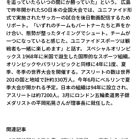
を追っていたらいつの間にか勝っていた」という。 広島
で昨年開かれたSO日本の全国大会では、ユニファイド形
式で実施されたサッカーの試合を後日動画配信するため
リポート。「いずれのチームもパートナーたちと声をか
け合い、態勢が整ったタイミングでシュート。チームが
一つになっていると感じた。ユニファイドスポーツは観
戦者も一緒に楽しめます」と話す。 スペシャルオリンピ
ックス 1968年に米国で誕生した国際的なスポーツ組織。
オリンピックやパラリンピックと同様に4年に1度、夏
季、冬季の世界大会を開催する。アスリートの数は世界
201の国と地域で計約330万人。今年6月にベルリンで夏
季大会が開かれる予定。日本の組織は94年に設立され、
アスリートは約7200人。3月にロンドン五輪柔道男子銀
メダリストの平岡拓晃さんが理事長に就任した。
関連記事