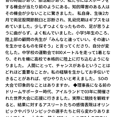
育の時間があり、部活動があり、私たちにはスポーツを
する機会が当たり前のようにある。知的障害のある人は
その機会が少ないことに驚きました。 私自身、生後2カ
月で両足股関節脱臼と診断され、乳幼児期はギプスをは
めていました。少しずつよくなったものの、足が思うよ
うに曲がらず、よく転んでいました。小学5年生のころ、
陸上部の顧問の先生が「みんなと違っていい。その違い
を生かせるものを探そう」と言ってくださり、自分が変
化した。中学校の運動会で800メートルを走って1着とな
り、それを機に高校で本格的に陸上に打ち込むようにな
りました。 人間にとって、チャンスがあるということは
どれほど重要なことか。私の経験を生かしてお手伝いで
きることがあれば、ぜひやりたいと考えました。 ――SOの
大会で印象的なことはありますか。 ◆理事長になる前の
ドリームサポーター時代、アイルランドで03年に開催さ
れた世界大会に応援に行きました。実際に競技を観戦す
ると、結果に対するアスリートたちの感情表現はオリン
ピックやパラリンピックの選手たちと何ら変わりありま