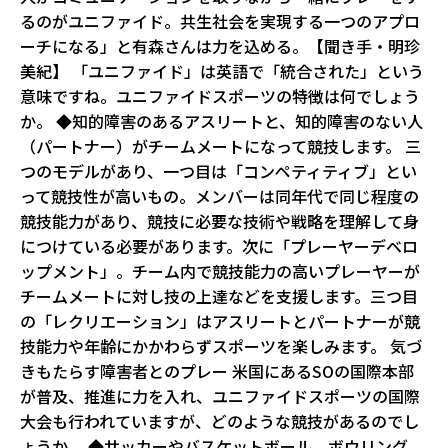
るのがユニファイド。共生社会を実現する一つのアプロ
ーチになる」と有森さんは力を込める。【聞き手・明珍
美紀】 ――「ユニファイド」は英語で「統合された」という
意味ですね。ユニファイドスポーツの特徴は何でしょう
か。 ◆知的障害のあるアスリートと、知的障害のない人
（パートナー）がチームメートになって競技します。 三
つのモデルがあり、一つ目は「コンペティティブ」とい
って競技性が高いもの。メンバーは同年代で同じ程度の
競技能力があり、競技に必要な技術や戦略を理解して身
につけている必要があります。次に「プレーヤーデベロ
ップメント」。チーム内で競技能力の高いプレーヤーが
チームメートに対し技の上達などを支援します。三つ目
の「レクリエーション」はアスリートとパートナーが競
技能力や年齢にかかわらずスポーツを楽しみます。 気づ
きもたらす障害者とのプレー ――米国にあるSOの国際本部
が普及、推進に力を入れ、ユニファイドスポーツの国際
大会も行われていますが、どのような競技があるのでし
ょうか。 ◆サッカーやバスケットボール、ボウリング、