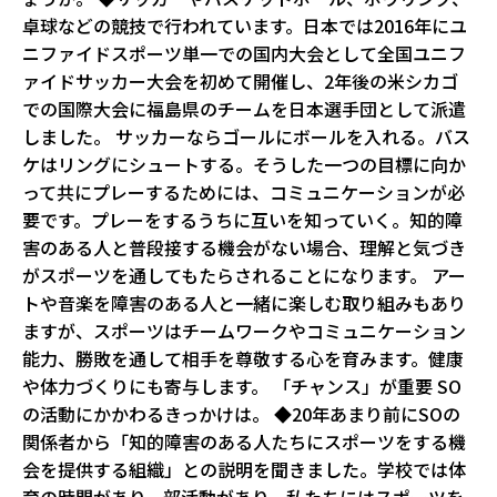
卓球などの競技で行われています。日本では2016年にユ
ニファイドスポーツ単一での国内大会として全国ユニフ
ァイドサッカー大会を初めて開催し、2年後の米シカゴ
での国際大会に福島県のチームを日本選手団として派遣
しました。 サッカーならゴールにボールを入れる。バス
ケはリングにシュートする。そうした一つの目標に向か
って共にプレーするためには、コミュニケーションが必
要です。プレーをするうちに互いを知っていく。知的障
害のある人と普段接する機会がない場合、理解と気づき
がスポーツを通してもたらされることになります。 アー
トや音楽を障害のある人と一緒に楽しむ取り組みもあり
ますが、スポーツはチームワークやコミュニケーション
能力、勝敗を通して相手を尊敬する心を育みます。健康
や体力づくりにも寄与します。 「チャンス」が重要 ――SO
の活動にかかわるきっかけは。 ◆20年あまり前にSOの
関係者から「知的障害のある人たちにスポーツをする機
会を提供する組織」との説明を聞きました。学校では体