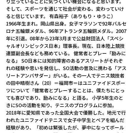
り立っていることに気づくいい機会になると思います。
そして、スポーツを通じて社会が変わる、変わっていけ
ると信じています。 有森裕子（ありもり・ゆうこ）
1966年生まれ。岡山県出身。女子マラソンで92年バルセ
ロナ五輪銀メダル、96年アトランタ五輪銅メダル。2007
年に引退。08年から23年3月まで公益財団法人「スペシ
ャルオリンピックス日本」理事長。現在、日本陸上競技
連盟副会長なども務めている。 健常者とプレー「励みに
なる」 SO日本には知的障害のあるアスリートがそれぞ
れの経験や思いを発信し、SO活動の普及に携わる「アス
リートアンバサダー」がいる。その一人でテニス競技者
の田中晴樹さん（20）＝福岡市＝はユニファイドスポー
ツについて「健常者とプレーすることは、僕たちにとっ
ても喜びであり、励みになる」と語る。 小学5年生のと
きにSOの活動を知り、テニスのプログラムに参加。
2018年に愛知県であった全国大会で優勝した。地元で行
われたユニファイドテニスで女子中学生とペアを組んだ
経験があり、「初めは緊張したが、夢中になってボール