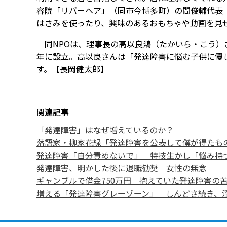
容院「リバーヘア」（同市今博多町）の間俊輔代表
はさみを使ったり、興味のあるおもちゃや動画を見
同NPOは、理事長の高以良鴻（たかいら・こう）さ
年に設立。高以良さんは「発達障害に悩む子供に優
す。【長岡健太郎】
関連記事
「発達障害」はなぜ増えているのか？
落語家・柳家花緑「発達障害を公表して僕が得たも
発達障害「自分責めないで」 特技生かし「悩み持
発達障害、明かした後に退職勧奨 女性の無念
ギャンブルで借金750万円 抱えていた発達障害の
増える「発達障害グレーゾーン」 しんどさ続き、