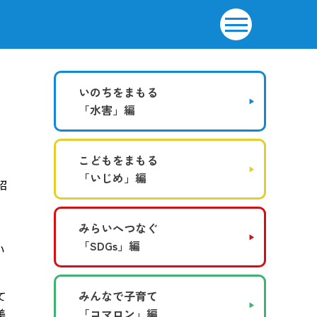
いのちをまもる
「水害」編
こどもをまもる
「いじめ」編
紹
みらいへつなぐ
「SDGs」編
い
て
みんなで子育て
美
「コマロン」編