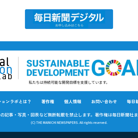
私たちは持続可能な開発目標を支援しています。
ションラボとは？
著作権
個人情報
お問い合わせ
毎日
載の
記事・写真・図表など無断転載を禁止します。
著作権は毎日新聞社ま
(C) THE MAINICHI NEWSPAPERS. All rights reserved.