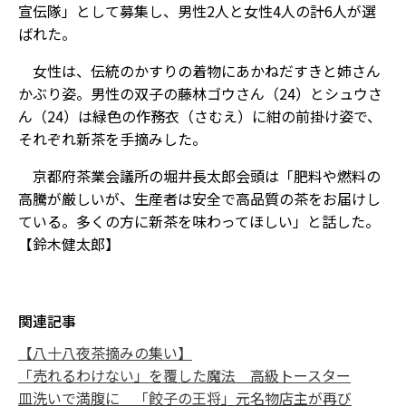
宣伝隊」として募集し、男性2人と女性4人の計6人が選
ばれた。
女性は、伝統のかすりの着物にあかねだすきと姉さん
かぶり姿。男性の双子の藤林ゴウさん（24）とシュウさ
ん（24）は緑色の作務衣（さむえ）に紺の前掛け姿で、
それぞれ新茶を手摘みした。
京都府茶業会議所の堀井長太郎会頭は「肥料や燃料の
高騰が厳しいが、生産者は安全で高品質の茶をお届けし
ている。多くの方に新茶を味わってほしい」と話した。
【鈴木健太郎】
関連記事
【八十八夜茶摘みの集い】
「売れるわけない」を覆した魔法 高級トースター
皿洗いで満腹に 「餃子の王将」元名物店主が再び