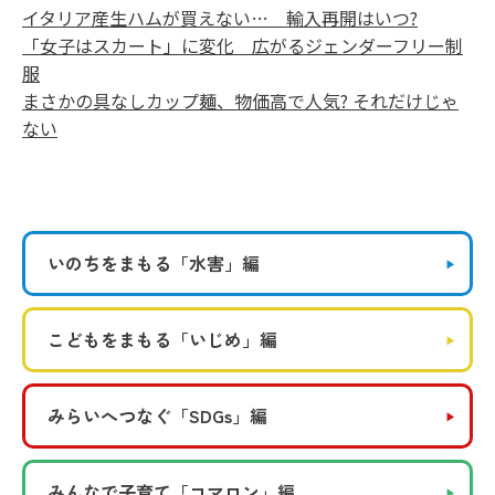
イタリア産生ハムが買えない… 輸入再開はいつ?
「女子はスカート」に変化 広がるジェンダーフリー制
服
まさかの具なしカップ麺、物価高で人気? それだけじゃ
ない
いのちをまもる
「水害」編
こどもをまもる
「いじめ」編
みらいへつなぐ
「SDGs」編
みんなで子育て
「コマロン」編