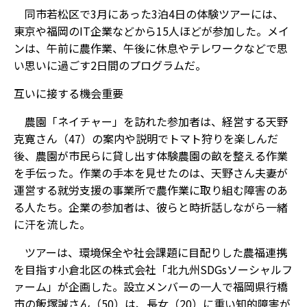
同市若松区で3月にあった3泊4日の体験ツアーには、
東京や福岡のIT企業などから15人ほどが参加した。メイ
ンは、午前に農作業、午後に休息やテレワークなどで思
い思いに過ごす2日間のプログラムだ。
互いに接する機会重要
農園「ネイチャー」を訪れた参加者は、経営する天野
克寛さん（47）の案内や説明でトマト狩りを楽しんだ
後、農園が市民らに貸し出す体験農園の畝を整える作業
を手伝った。作業の手本を見せたのは、天野さん夫妻が
運営する就労支援の事業所で農作業に取り組む障害のあ
る人たち。企業の参加者は、彼らと時折話しながら一緒
に汗を流した。
ツアーは、環境保全や社会課題に目配りした農福連携
を目指す小倉北区の株式会社「北九州SDGsソーシャルフ
ァーム」が企画した。設立メンバーの一人で福岡県行橋
市の飯塚誠さん（50）は、長女（20）に重い知的障害が