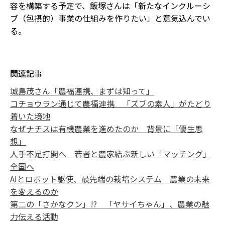
容を構築する予定で、飯塚さんは「新たなインクルーシ
ブ（包摂的）事業の仕組みを作りたい」と意気込んでい
る。
関連記事
城島茂さん「農福連携、まずは知って」
コチョウラン通じて農福連携 「ズブの素人」がたどり
着いた境地
なぜナチスは有機農業を進めたのか 背景に「優生思
想」
人手不足打開へ 若者と農家結ぶ新しい「マッチング」
全国へ
AIとロボット駆使、最先端の栽培システム 農業の未来
を変えるのか
第二の「さかなクン」!? 「ヤサイちゃん」、農業の魅
力伝える活動