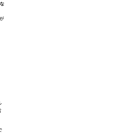
いな
が
、
ル
言
で