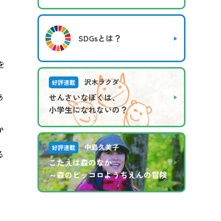
SDGsとは？
を
沢木ラクダ
好評連載
あ
せんさいなぼくは、
小学生になれないの？
か
中島久美子
好評連載
る
こたえは森のなか
～森のピッコロようちえんの冒険