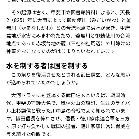
その起源は古く、甲斐市立図書館資料によると、天長
2（825）年に大雨によって御勅使川（みだいがわ）と釜
無川（かまなしがわ）との合流地点で洪水が起き、甲府
盆地が水害にみまわれたため、釜無川と御勅使川の合流
地点であった赤坂台地の麓（三社神社周辺）で川除けの
神事をおこなったのがはじまりといわれています。
水を制する者は国を制する
この祭りを復活させたとされる武田信玄、どんな思い
が込められていたのでしょうか。
大河ドラマにも登場する武田信玄といえば、戦国時
代、甲斐の守護大名で、風林火山の旗印、生涯のライバ
ル上杉謙信と戦った川中島の合戦でよく知られていま
す。織田信長を怖れさせ、信長・徳川家康連合軍を三方
ヶ原で打ち負かした戦国の猛者、徳川家康に常に脅威を
与え続けた強敵です。