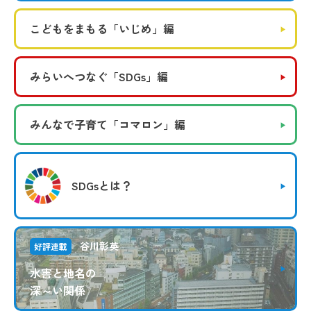
こどもをまもる
「いじめ」編
みらいへつなぐ
「SDGs」編
みんなで子育て
「コマロン」編
SDGsとは？
谷川彰英
好評連載
水害と地名の
深～い関係