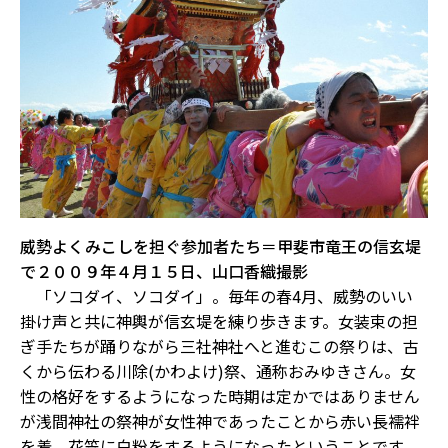
威勢よくみこしを担ぐ参加者たち＝甲斐市竜王の信玄堤
で２００９年４月１５日、山口香織撮影
「ソコダイ、ソコダイ」。毎年の春4月、威勢のいい
掛け声と共に神輿が信玄堤を練り歩きます。女装束の担
ぎ手たちが踊りながら三社神社へと進むこの祭りは、古
くから伝わる川除(かわよけ)祭、通称おみゆきさん。女
性の格好をするようになった時期は定かではありません
が浅間神社の祭神が女性神であったことから赤い長襦袢
を着、花笠に白粉をするようになったということです。