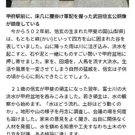
甲府駅前に、床几に腰掛け軍配を握った武田信玄公銅像
が鎮座している
今から５０２年前、信玄の生まれた甲斐の国(山梨県)
は、もともと峡(かい)といって四方を山に囲まれた谷を
表していました。山に降った雨は川に注ぎ込み、洪水を
起こすと、石や泥と一緒にものすごい勢いで甲府盆地に
押し寄せました。家を、田畑を、人馬を流す大洪水。生
活や風景を一変させてしまう自然の猛威を、信玄は子供
の頃から心に刻んできたことでしょう。
２１歳の信玄が甲斐の領主になった翌年、富士川の大
洪水が甲府盆地を呑みこみました。若き領主は、水の観
察から始めます。「水はどう流れ、土砂はどう動くの
か」。地形や山の様子を丹念に調査し、会議の場を何度
も設けました。家来の意見をよく聞き、出自に関係なく
人材を発掘し、水を鎮める知恵や工夫すなわち土木のや
り方を討議、ある結論に達します。