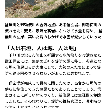
釜無川と御勅使川の合流地点にある信玄堤。御勅使川の
流れを北に変え、激流を高岩にぶつけて水量を弱め、 釜
無川の左岸に築いた堤のおかげで水害が減少していった
「人は石垣、人は城、人は堀」
釜無川の氾らん防止を祈願する水防祭りを復活させた
武田信玄には、集落の氏神を堤防の頭に移し、参道とな
る堤を住民自らが大事にして、大勢の人たちによって堤
防を踏み固めさせるねらいがあったと思われます。
信玄堤が完成して最初に踊ったのは、高台から堤防の
傍らに移住してきた農民たちであったことでしょう。信
玄はそこに新しい村をつくり、新住民には生涯税を免除
しました。その代わりに、堤防の維持管理と、洪水時の
水防をまかせたというわけです。