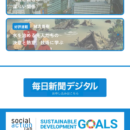
深～い関係
緒方英樹
好評連載
水を治める先人たちの
決意と熱意、技術に学ぶ