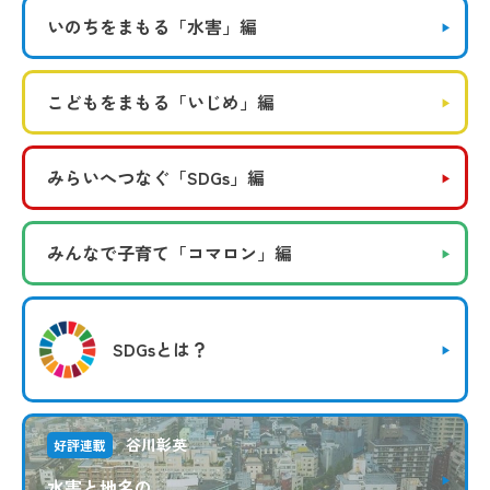
いのちをまもる
「水害」編
こどもをまもる
「いじめ」編
みらいへつなぐ
「SDGs」編
みんなで子育て
「コマロン」編
SDGsとは？
谷川彰英
好評連載
水害と地名の