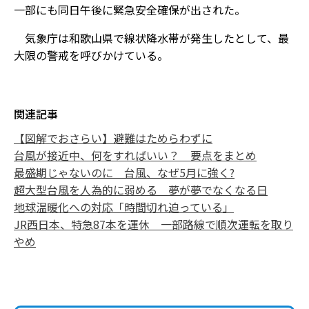
一部にも同日午後に緊急安全確保が出された。
気象庁は和歌山県で線状降水帯が発生したとして、最
大限の警戒を呼びかけている。
関連記事
【図解でおさらい】避難はためらわずに
台風が接近中、何をすればいい？ 要点をまとめ
最盛期じゃないのに 台風、なぜ5月に強く?
超大型台風を人為的に弱める 夢が夢でなくなる日
地球温暖化への対応「時間切れ迫っている」
JR西日本、特急87本を運休 一部路線で順次運転を取り
やめ