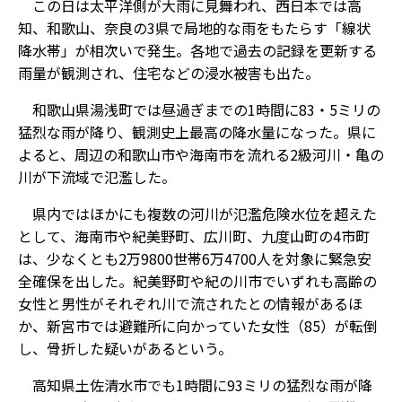
この日は太平洋側が大雨に見舞われ、西日本では高
知、和歌山、奈良の3県で局地的な雨をもたらす「線状
降水帯」が相次いで発生。各地で過去の記録を更新する
雨量が観測され、住宅などの浸水被害も出た。
和歌山県湯浅町では昼過ぎまでの1時間に83・5ミリの
猛烈な雨が降り、観測史上最高の降水量になった。県に
よると、周辺の和歌山市や海南市を流れる2級河川・亀の
川が下流域で氾濫した。
県内ではほかにも複数の河川が氾濫危険水位を超えた
として、海南市や紀美野町、広川町、九度山町の4市町
は、少なくとも2万9800世帯6万4700人を対象に緊急安
全確保を出した。紀美野町や紀の川市でいずれも高齢の
女性と男性がそれぞれ川で流されたとの情報があるほ
か、新宮市では避難所に向かっていた女性（85）が転倒
し、骨折した疑いがあるという。
高知県土佐清水市でも1時間に93ミリの猛烈な雨が降