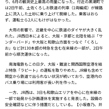
り、6月の観測史上最高の雨量になった。付近の黒潮町で
は2日午前、土佐くろしお鉄道の列車（1両編成）が線路
上に流入した土砂に乗り上げて脱線した。乗客はおら
ず、運転士ら2人にもけがはなかった。
大雨の影響で、近畿を中心に鉄道のダイヤが大きく乱
れた。JR西日本によると、大阪・京都と北陸を結ぶ「サ
ンダーバード」や大阪と和歌山方面をつなぐ「くろし
お」など計130本超の特急を含む在来線の一部が、2日午
前から順次運休になった。
南海電鉄もこの日夕、大阪・難波と関西国際空港を結
ぶ特急「ラピート」の運転を取りやめた。JR線も含めて
関空から鉄道で出られない状況が続いており、空港内の
バス乗り場には利用客が長い列を作った。
一方、JR西は、3日も和歌山エリアを中心に在来線の
一部で始発から計画運休を実施すると発表した。設備の
安全確認などに伴う措置だとしている。【小坂春乃、井