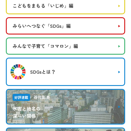
こどもをまもる
「いじめ」編
みらいへつなぐ
「SDGs」編
みんなで子育て
「コマロン」編
SDGsとは？
谷川彰英
好評連載
水害と地名の
深～い関係