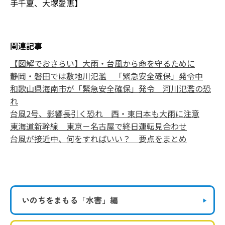
手千夏、大塚愛恵】
関連記事
【図解でおさらい】大雨・台風から命を守るために
静岡・磐田では敷地川氾濫 「緊急安全確保」発令中
和歌山県海南市が「緊急安全確保」発令 河川氾濫の恐
れ
台風2号、影響長引く恐れ 西・東日本も大雨に注意
東海道新幹線 東京－名古屋で終日運転見合わせ
台風が接近中、何をすればいい？ 要点をまとめ
いのちをまもる
「水害」編