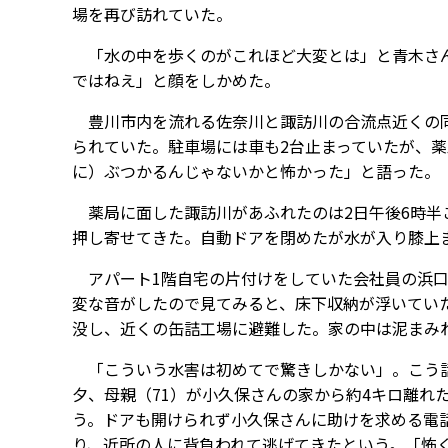
場を再び訪れていた。
「水の中を歩くのがこれほど大変とは」と青木さん
ではねえ」と顔をしかめた。
豊川市内を流れる佐奈川と諏訪川の合流点近くの同
られていた。駐車場には車も2台止まっていたが、薬
に）ぶつかるんじゃないかと怖かった」と語った。
薬局に面した諏訪川があふれたのは2日午後6時半
押し寄せてきた。自動ドアを閉めたが水が入り膝上
アパート1階自宅の片付けをしていた会社員の浜口拓
変な音がしたので見てみると、床下収納が浮いてい
没し、近くの缶詰工場に避難した。家の中は泥まみ
「こういう水害は初めてで驚きしかない」。こう話
夕、母親（71）が小久保さんの家から約4キロ離れ
う。ドアも開けられず小久保さんに助けを求める電
り、近所の人に背負われて逃げてきたという。「怖