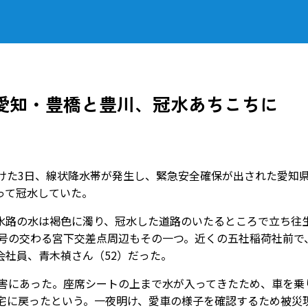
愛知・豊橋と豊川、冠水あちこちに
けた3日、線状降水帯が発生し、緊急安全確保が出された愛知
って冠水していた。
路の水は褐色に濁り、冠水した道路のいたるところで立ち往
1号の交わる宮下交差点周辺もその一つ。近くの五社稲荷社前で
社員、青木禎さん（52）だった。
被害にあった。座席シートの上まで水が入ってきたため、車を乗
自宅に戻ったという。一夜明け、愛車の様子を確認するため被災