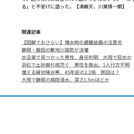
る」と不安げに語った。【清藤天、川瀬慎一朗】
関連記事
【図解でおさらい】増水時の避難装備の注意点
静岡・磐田の敷地川堤防が決壊
水没車で見つかった男性、身元判明 大雨で冠水か
浜松で土砂崩れ相次ぐ 男性を救出、1人行方不明
増える線状降水帯、45年前の2.2倍 原因は？
大雨で静岡の病院浸水、深さ1.5mほどか