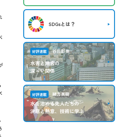
れ
SDGsとは？
べ
谷川彰英
好評連載
水害と地名の
が
深～い関係
ら
水
緒方英樹
好評連載
水を治める先人たちの
決意と熱意、技術に学ぶ
い
あ
あ