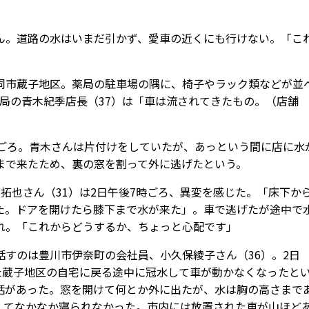
。道路の水はいまだ引かず、愛車の近くにも行けない。「こ
市蔵子地区。薬局の駐車場の隅に、椅子やラック類などが並
局の青木紀季店長（37）は「車は流されてきたもの。（店舗
ごろ。青木さんは片付けをしていたが、あっという間に店に水
まで来たため、裏の窓を割って外に逃げたという。
也さん（31）は2日午後7時ごろ、異変を感じた。「床下か
た。ドアを開けたら膝下まで水が来た」。車で逃げたが途中で
れ。「これからどうするか、ちょっと心配です」
すのは豊川市伊奈町の会社員、小久保綾子さん（36）。2日
た蔵子地区の自宅に戻る途中に冠水して車が動かなくなったと
話があった。窓を開けて何とか外に出たが、水は胸の高さまで
くてなかなか寝られなかった。市内には放置された車が山ほど