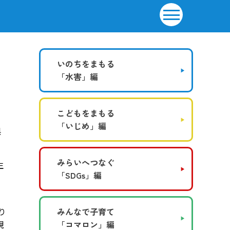
いのちをまもる
「水害」編
こどもをまもる
「いじめ」編
県
みらいへつなぐ
生
「SDGs」編
、
り
みんなで子育て
現
「コマロン」編