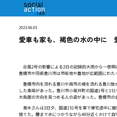
2023.06.03
愛車も家も、褐色の水の中に 
台風2号の影響による2日の記録的大雨から一夜明
豊橋市や同県豊川市は市街地や農地が広範囲にわた
豊橋市内を流れる豊川や両市の境を流れる豊川放水
した車両があった。豊川市小坂井町の国道1号と15
大鳥居の方向を見つめる人の姿があった。豊橋市の会
青木さんは2日夕、国道151号を車で帰宅途中に
捨てた。腰まで水につかりながら40分近くかけて