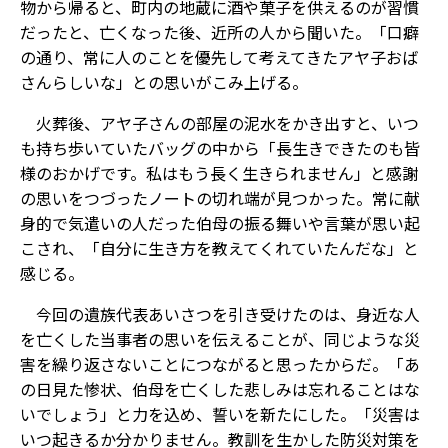
物から帰ると、町内の地蔵に酒や菓子を供えるのが習慣
だったと、亡くなった後、近所の人から聞いた。「口癖
の通り、常に人のことを優先して考えてきたアヤ子おば
さんらしいな」との思いがこみ上げる。
火葬後、アヤ子さんの部屋の泥水をかき出すと、いつ
も持ち歩いていたバッグの中から「長生きできたのも皆
様のおかげです。私はもう長く生きられません」と感謝
の思いをつづったノートの切れ端が見つかった。常に献
身的で気遣いの人だった伯母の振る舞いや言葉が思い起
こされ、「自分に生き方を教えてくれていたんだな」と
感じる。
今回の遺族代表あいさつを引き受けたのは、身近な人
を亡くした当事者の思いを伝えることが、同じような災
害を繰り返さないことにつながると思ったからだ。「あ
の日見た惨状、伯母を亡くした悲しみは忘れることはな
いでしょう」と力を込め、誓いを新たにした。「災害は
いつ起きるか分かりません。教訓を生かした防災対策を