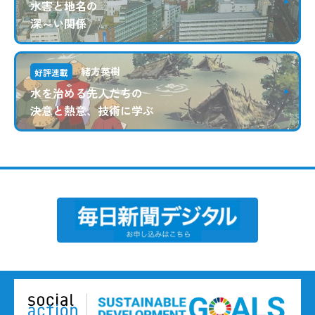
水害と地名の
深～い関係
緒方英樹
好評連載
水を治める先人たちの
決意と熱意、技術に学ぶ