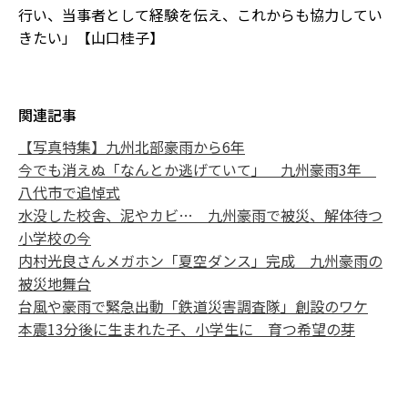
行い、当事者として経験を伝え、これからも協力してい
きたい」【山口桂子】
関連記事
【写真特集】九州北部豪雨から6年
今でも消えぬ「なんとか逃げていて」 九州豪雨3年
八代市で追悼式
水没した校舎、泥やカビ… 九州豪雨で被災、解体待つ
小学校の今
内村光良さんメガホン「夏空ダンス」完成 九州豪雨の
被災地舞台
台風や豪雨で緊急出動「鉄道災害調査隊」創設のワケ
本震13分後に生まれた子、小学生に 育つ希望の芽