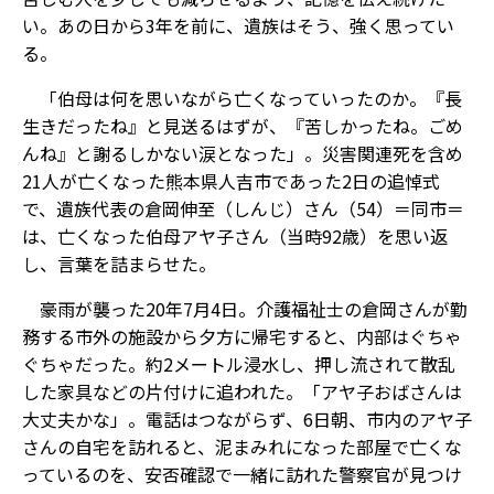
い。あの日から3年を前に、遺族はそう、強く思ってい
る。
「伯母は何を思いながら亡くなっていったのか。『長
生きだったね』と見送るはずが、『苦しかったね。ごめ
んね』と謝るしかない涙となった」。災害関連死を含め
21人が亡くなった熊本県人吉市であった2日の追悼式
で、遺族代表の倉岡伸至（しんじ）さん（54）＝同市＝
は、亡くなった伯母アヤ子さん（当時92歳）を思い返
し、言葉を詰まらせた。
豪雨が襲った20年7月4日。介護福祉士の倉岡さんが勤
務する市外の施設から夕方に帰宅すると、内部はぐちゃ
ぐちゃだった。約2メートル浸水し、押し流されて散乱
した家具などの片付けに追われた。「アヤ子おばさんは
大丈夫かな」。電話はつながらず、6日朝、市内のアヤ子
さんの自宅を訪れると、泥まみれになった部屋で亡くな
っているのを、安否確認で一緒に訪れた警察官が見つけ