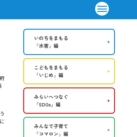
いのちをまもる
「水害」編
こどもをまもる
「いじめ」編
府
悪
、
みらいへつなぐ
「SDGs」編
う
に
みんなで子育て
「コマロン」編