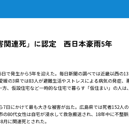
害関連死」に認定 西日本豪雨5年
6日で発生から5年を迎えた。毎日新聞の調べでは近畿以西の13
、愛媛の3県では83人が避難生活やストレスによる病気の発症、
一方、仮設住宅など一時的な住宅で暮らす「仮住まい」の人は
ら7日にかけて最も大きな被害が出た。広島県では死者152人の
市の80代女性は自宅が浸水して救急搬送され、18年中に不整脈
年8月に関連死とされた。