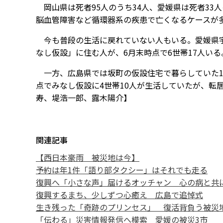
岡山県は死者95人のうち34人、愛媛県は死者33
脳血管障害など循環器系の疾患で亡くなるケースが
今も普段の生活に戻れていない人もいる。愛媛県宇
なし仮設」に住む人が、6月末時点で6世帯17人いる
一方、広島県では坂町の仮設住宅で暮らしていた1
点でみなし仮設に4世帯10人が生活していたが、転
寿、堤浩一郎、露木陽介】
関連記事
【西日本豪雨 被災地は今】
予約は年1件「語り部タクシー」はそれでも走る
復興へ「小さな声」届けるオッチャン 心の病と共
復興するまち、少しずつ心癒え 広島で追悼式
生き残った「奇跡のプリンセス」 復活背負う被災
「伝わる」災害情報発信へ模索 愛媛の被災3市