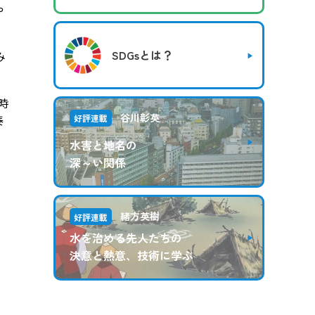
や
SDGsとは？
み
時
谷川彰英
泰
好評連載
水害と地名の
深～い関係
緒方英樹
好評連載
水を治める先人たちの
決意と熱意、技術に学ぶ