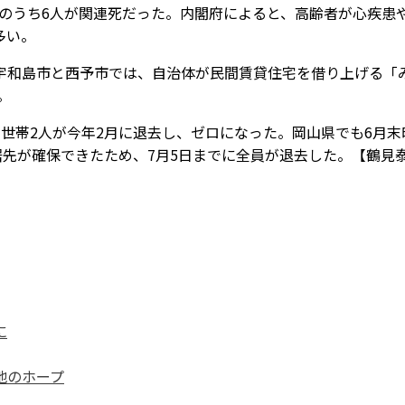
人のうち6人が関連死だった。内閣府によると、高齢者が心疾患
多い。
和島市と西予市では、自治体が民間賃貸住宅を借り上げる「
。
世帯2人が今年2月に退去し、ゼロになった。岡山県でも6月末
居先が確保できたため、7月5日までに全員が退去した。【鶴見
に
地のホープ