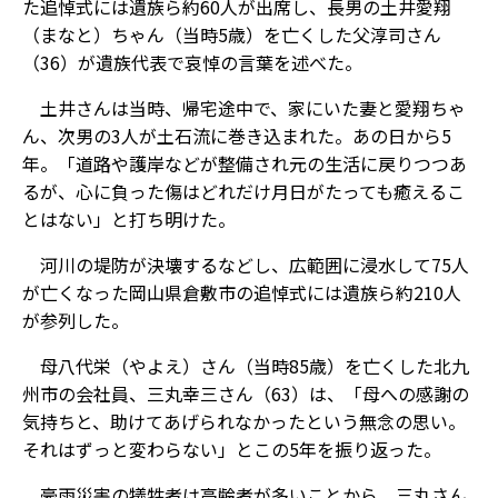
た追悼式には遺族ら約60人が出席し、長男の土井愛翔
（まなと）ちゃん（当時5歳）を亡くした父淳司さん
（36）が遺族代表で哀悼の言葉を述べた。
土井さんは当時、帰宅途中で、家にいた妻と愛翔ちゃ
ん、次男の3人が土石流に巻き込まれた。あの日から5
年。「道路や護岸などが整備され元の生活に戻りつつあ
るが、心に負った傷はどれだけ月日がたっても癒えるこ
とはない」と打ち明けた。
河川の堤防が決壊するなどし、広範囲に浸水して75人
が亡くなった岡山県倉敷市の追悼式には遺族ら約210人
が参列した。
母八代栄（やよえ）さん（当時85歳）を亡くした北九
州市の会社員、三丸幸三さん（63）は、「母への感謝の
気持ちと、助けてあげられなかったという無念の思い。
それはずっと変わらない」とこの5年を振り返った。
豪雨災害の犠牲者は高齢者が多いことから、三丸さん