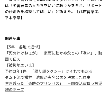
は「災害弱者の人たちをいかに救うかを考え、サポート
の仕組みを構築してほしい」と訴えた。【武市智菜実、
平本泰章】
関連記事
【5年 各地で追悼】
「死ぬわけねぇが」 豪雨に動かぬ父との「戦い」、動
画で伝え
【被災地のいま】
予約は年1件 「語り部タクシー」はそれでも走る
ダム下流で犠牲 遺族が実名公表を決意した理由
生き残った「奇跡のプリンセス」 王国復活背負う被災
地のホープ