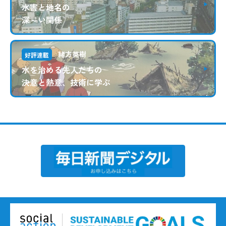
水害と地名の
深～い関係
緒方英樹
好評連載
水を治める先人たちの
決意と熱意、技術に学ぶ