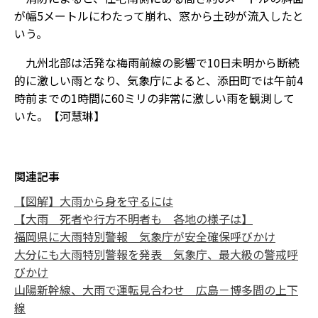
が幅5メートルにわたって崩れ、窓から土砂が流入したと
いう。
九州北部は活発な梅雨前線の影響で10日未明から断続
的に激しい雨となり、気象庁によると、添田町では午前4
時前までの1時間に60ミリの非常に激しい雨を観測して
いた。【河慧琳】
関連記事
【図解】大雨から身を守るには
【大雨 死者や行方不明者も 各地の様子は】
福岡県に大雨特別警報 気象庁が安全確保呼びかけ
大分にも大雨特別警報を発表 気象庁、最大級の警戒呼
びかけ
山陽新幹線、大雨で運転見合わせ 広島－博多間の上下
線