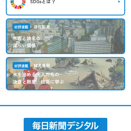
SDGsとは？
谷川彰英
好評連載
水害と地名の
深～い関係
緒方英樹
好評連載
水を治める先人たちの
決意と熱意、技術に学ぶ