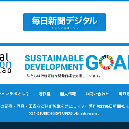
私たちは持続可能な開発目標を支援しています。
ションラボとは？
著作権
個人情報
お問い合わせ
毎日
載の
記事・写真・図表など無断転載を禁止します。
著作権は毎日新聞社ま
(C) THE MAINICHI NEWSPAPERS. All rights reserved.