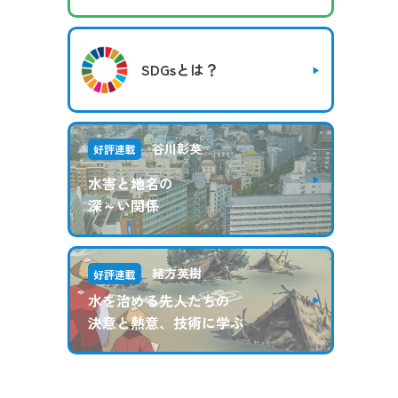
SDGsとは？
谷川彰英
好評連載
水害と地名の
深～い関係
緒方英樹
好評連載
水を治める先人たちの
決意と熱意、技術に学ぶ