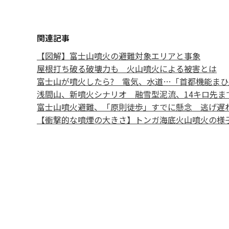
関連記事
【図解】富士山噴火の避難対象エリアと事象
屋根打ち破る破壊力も 火山噴火による被害とは
富士山が噴火したら? 電気、水道…「首都機能ま
浅間山、新噴火シナリオ 融雪型泥流、14キロ先ま
富士山噴火避難、「原則徒歩」すでに懸念 逃げ遅
【衝撃的な噴煙の大きさ】トンガ海底火山噴火の様