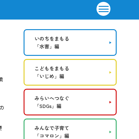
いのちをまもる
「水害」編
こどもをまもる
「いじめ」編
噴
みらいへつなぐ
「SDGs」編
の
便
みんなで子育て
「コマロン」編