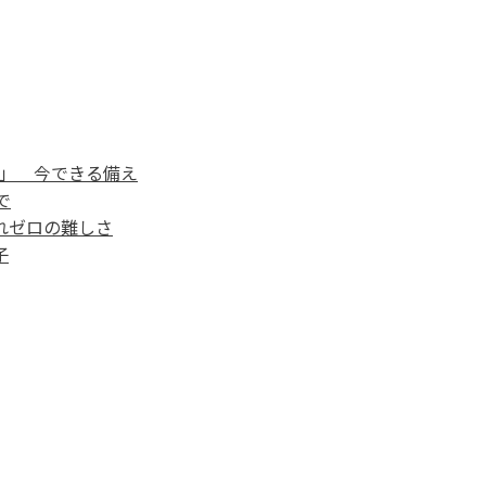
ひ」 今できる備え
で
れゼロの難しさ
子