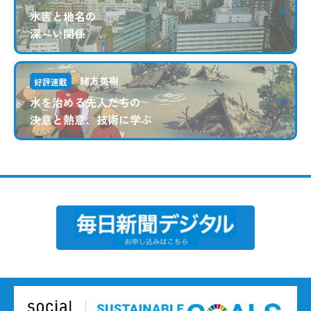
水害と地名の
深～い関係
緒方英樹
好評連載
水を治める先人たちの
決意と熱意、技術に学ぶ