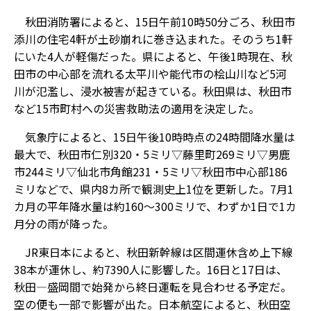
秋田消防署によると、15日午前10時50分ごろ、秋田市
添川の住宅4軒が土砂崩れに巻き込まれた。そのうち1軒
にいた4人が軽傷だった。県によると、午後1時現在、秋
田市の中心部を流れる太平川や能代市の桧山川など5河
川が氾濫し、浸水被害が起きている。秋田県は、秋田市
など15市町村への災害救助法の適用を決定した。
気象庁によると、15日午後10時時点の24時間降水量は
最大で、秋田市仁別320・5ミリ▽藤里町269ミリ▽男鹿
市244ミリ▽仙北市角館231・5ミリ▽秋田市中心部186
ミリ――などで、県内8カ所で観測史上1位を更新した。7月1
カ月の平年降水量は約160～300ミリで、わずか1日で1カ
月分の雨が降った。
JR東日本によると、秋田新幹線は区間運休含め上下線
38本が運休し、約7390人に影響した。16日と17日は、
秋田―盛岡間で始発から終日運転を見合わせる予定だ。
空の便も一部で影響が出た。日本航空によると、秋田空