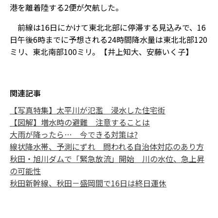
港を離着陸する2便が欠航した。
前線は16日にかけて東北北部に停滞する見込みで、16
日午後6時までに予想される24時間降水量は東北北部120
ミリ、東北南部100ミリ。【井上知大、安藤いく子】
関連記事
【写真特集】太平川が氾濫 浸水した住宅街
【図解】増水時の避難 注意することは
大雨が降ったら… 今できる対策は?
線状降水帯、予測にずれ 問われる自治体対応のあり方
秋田・旭川ダムで「緊急放流」開始 川の水位、急上昇
の可能性
秋田新幹線、秋田－盛岡間で16日は終日運休