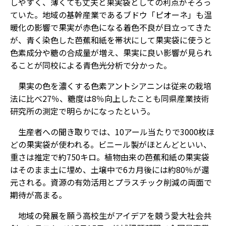
しやすく、薄くても丈夫と果実袋としての利点がそろっ
ていた。地域の基幹産業であるブドウ「ピオーネ」も温
暖化の影響で果実が赤色になる着色不良が目立ってきた
が、青く染色した芭蕉和紙を帯状にして果実袋に使うと
色素成分や糖の合成量が増え、果実に良い影響が見られ
ることが同校による青色光分析で分かった。
果実の色を濃くする色素アントシアニンは従来の栽培
法に比べ27％、糖度は8％向上したことも同県産業技術
研究所の測定で明らかになったという。
生産者への聞き取りでは、10アール当たりで3000枚ほ
どの果実袋が使われる。ビニール製がほとんどといい、
重さは推定で約750キロ。植物由来の芭蕉和紙の果実袋
はそのまま土に埋め、土壌中で6カ月後には約80％が還
元される。資源の有効活用とプラスチック削減の両面で
期待が高まる。
地域の発展を願う高校生がアイデアを競う愛大社会共