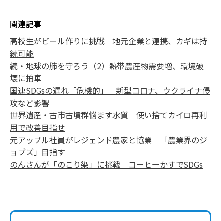
関連記事
高校生がビール作りに挑戦 地元企業と連携、カギは持
続可能
続・地球の肺を守ろう（2）熱帯農産物需要増、環境破
壊に拍車
国連SDGsの遅れ「危機的」 新型コロナ、ウクライナ侵
攻など影響
世界遺産・古市古墳群悩ます水質 使い捨てカイロ再利
用で改善目指せ
元アップル社員がレジェンド農家と協業 「農業界のジ
ョブズ」目指す
のんさんが「のこり染」に挑戦 コーヒーかすでSDGs