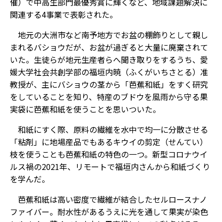
催）で中高生部門最優秀賞に輝くなど、地域課題解決に
関連する4事業で表彰された。
地元の大洲市など南予地方でお盆の棚飾りとして親し
まれるバショウだが、お盆が過ぎると大量に廃棄されて
いた。生徒らが地元生産者らへ聞き取りをするうち、愛
媛大学社会共創学部の福垣内暁（ふくがいちさとる）准
教授が、主にバショウの茎から「芭蕉和紙」をすく研究
をしていることを知り、特産のブドウを風雨から守る果
実袋に芭蕉和紙を使うことを思いついた。
和紙にすく際、原料の繊維を水中で均一に分散させる
「粘剤」に地場産品でもあるキウイの剪定（せんてい）
枝を使うことも芭蕉和紙の特色の一つ。新型コロナウイ
ルス禍の2021年、リモートで福垣内さんから和紙づくり
を学んだ。
芭蕉和紙は高い密度で繊維が結合したセルロースナノ
ファイバー。耐水性があるうえに光を通して果実が染色