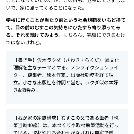
ことになっていたのだが、この日も、登校はできずじま
いで、家に帰ってくることになった。
学校に行くことが当たり前という社会規範をいちど捨て
て、目の前のむすこの気持ちにひたすら寄り添ってみ
る。それを続けてみよう。
もちろん、完璧にできるわけ
ではないけれど。
【書き手】沢木ラクダ（さわき・らくだ） 異文化
理解を主なテーマとする、ノンフィクションライ
ター、編集者、絵本作家。出版社勤務を経て独
立。小さな出版社を仲間と営む。ラクダ似の本好
き&酒呑み。
【我が家の家族構成】むすこの父である筆者（執
筆当時40歳）は、本づくりや取材執筆活動を行っ
ている。取材や打ち合わせがなければ自宅で働