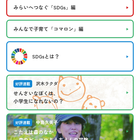
みらいへつなぐ
「SDGs」編
みんなで子育て
「コマロン」編
SDGsとは？
沢木ラクダ
好評連載
せんさいなぼくは、
小学生になれないの？
中島久美子
好評連載
こたえは森のなか
～森のピッコロようちえんの冒険