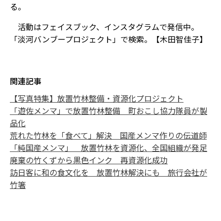
る。
活動はフェイスブック、インスタグラムで発信中。
「淡河バンブープロジェクト」で検索。【木田智佳子】
関連記事
【写真特集】放置竹林整備・資源化プロジェクト
「遊佐メンマ」で放置竹林整備 町おこし協力隊員が製
品化
荒れた竹林を「食べて」解決 国産メンマ作りの伝道師
「純国産メンマ」 放置竹林を資源化、全国組織が発足
廃棄の竹くずから黒色インク 再資源化成功
訪日客に和の食文化を 放置竹林解決にも 旅行会社が
竹箸