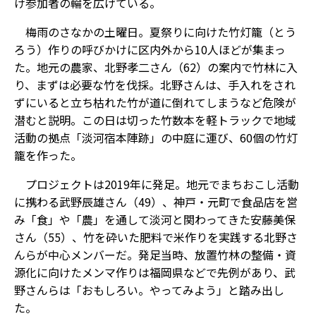
け参加者の輪を広げている。
梅雨のさなかの土曜日。夏祭りに向けた竹灯籠（とう
ろう）作りの呼びかけに区内外から10人ほどが集まっ
た。地元の農家、北野孝二さん（62）の案内で竹林に入
り、まずは必要な竹を伐採。北野さんは、手入れをされ
ずにいると立ち枯れた竹が道に倒れてしまうなど危険が
潜むと説明。この日は切った竹数本を軽トラックで地域
活動の拠点「淡河宿本陣跡」の中庭に運び、60個の竹灯
籠を作った。
プロジェクトは2019年に発足。地元でまちおこし活動
に携わる武野辰雄さん（49）、神戸・元町で食品店を営
み「食」や「農」を通して淡河と関わってきた安藤美保
さん（55）、竹を砕いた肥料で米作りを実践する北野さ
んらが中心メンバーだ。発足当時、放置竹林の整備・資
源化に向けたメンマ作りは福岡県などで先例があり、武
野さんらは「おもしろい。やってみよう」と踏み出し
た。