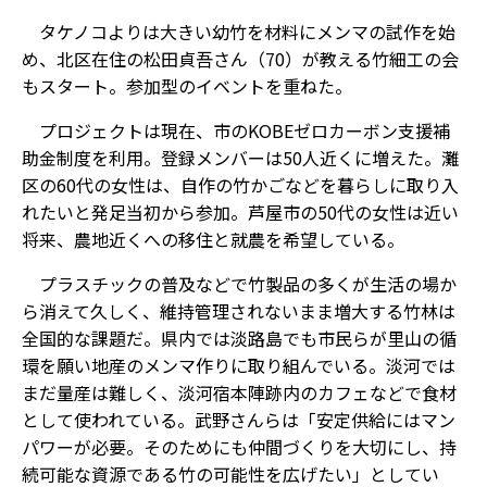
タケノコよりは大きい幼竹を材料にメンマの試作を始
め、北区在住の松田貞吾さん（70）が教える竹細工の会
もスタート。参加型のイベントを重ねた。
プロジェクトは現在、市のKOBEゼロカーボン支援補
助金制度を利用。登録メンバーは50人近くに増えた。灘
区の60代の女性は、自作の竹かごなどを暮らしに取り入
れたいと発足当初から参加。芦屋市の50代の女性は近い
将来、農地近くへの移住と就農を希望している。
プラスチックの普及などで竹製品の多くが生活の場か
ら消えて久しく、維持管理されないまま増大する竹林は
全国的な課題だ。県内では淡路島でも市民らが里山の循
環を願い地産のメンマ作りに取り組んでいる。淡河では
まだ量産は難しく、淡河宿本陣跡内のカフェなどで食材
として使われている。武野さんらは「安定供給にはマン
パワーが必要。そのためにも仲間づくりを大切にし、持
続可能な資源である竹の可能性を広げたい」としてい