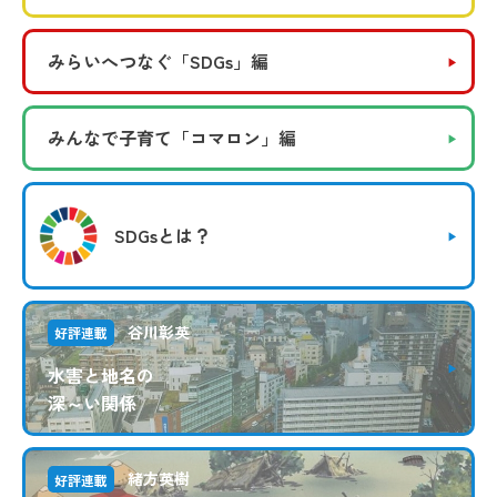
みらいへつなぐ
「SDGs」編
みんなで子育て
「コマロン」編
SDGsとは？
谷川彰英
好評連載
水害と地名の
深～い関係
緒方英樹
好評連載