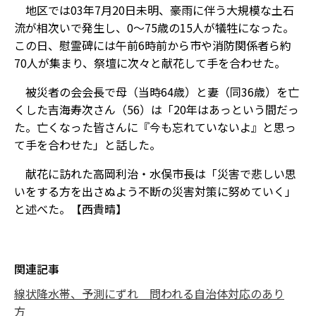
地区では03年7月20日未明、豪雨に伴う大規模な土石
流が相次いで発生し、0～75歳の15人が犠牲になった。
この日、慰霊碑には午前6時前から市や消防関係者ら約
70人が集まり、祭壇に次々と献花して手を合わせた。
被災者の会会長で母（当時64歳）と妻（同36歳）を亡
くした吉海寿次さん（56）は「20年はあっという間だっ
た。亡くなった皆さんに『今も忘れていないよ』と思っ
て手を合わせた」と話した。
献花に訪れた高岡利治・水俣市長は「災害で悲しい思
いをする方を出さぬよう不断の災害対策に努めていく」
と述べた。【西貴晴】
関連記事
線状降水帯、予測にずれ 問われる自治体対応のあり
方