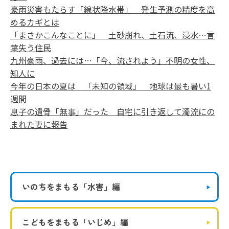
豪雨災害もたらす「線状降水帯」 発生予測の精度を高
めるカギとは
「まさかこんなことに」 土砂崩れ、土石流、浸水…言
葉失う住民
九州豪雨、過去には…「今、流されよう」不明の女性、
知人に
今年の日本の夏は 「未知の領域」 地球は最も暑い1
週間
息子の遺骨「無事」だった 自宅に引き返して濁流にの
まれた妻に報告
いのちをまもる
「水害」編
こどもをまもる
「いじめ」編