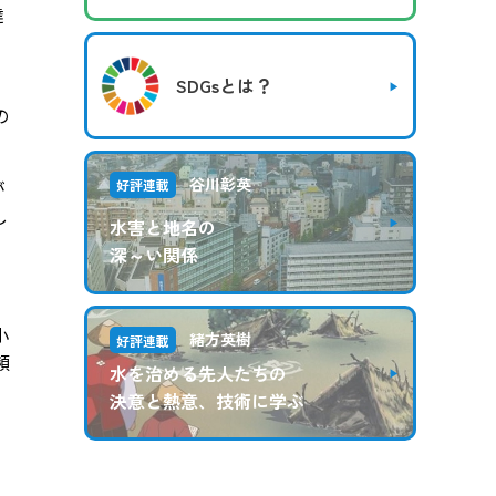
達
SDGsとは？
の
谷川彰英
が
好評連載
し
水害と地名の
深～い関係
小
緒方英樹
好評連載
頻
水を治める先人たちの
決意と熱意、技術に学ぶ