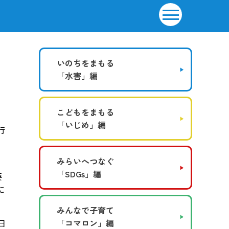
いのちをまもる
「水害」編
こどもをまもる
「いじめ」編
行
、
みらいへつなぐ
「SDGs」編
要
に
みんなで子育て
日
「コマロン」編