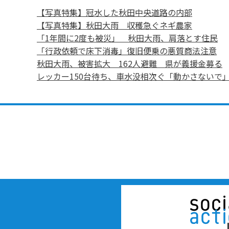
【写真特集】冠水した秋田中央道路の内部
【写真特集】秋田大雨 収穫急ぐネギ農家
「1年間に2度も被災」 秋田大雨、肩落とす住民
「行政依頼で床下消毒」復旧便乗の悪質商法注意
秋田大雨、被害拡大 162人避難 県が義援金募る
レッカー150台待ち、車水没相次ぐ「動かさないで