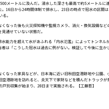
500メートルに及んだ。浸水した深さも最高で約5メートルに
。16日から24時間体制で排水し、23日の時点で冠水の区間は
いる。
くなった後も火災探知機や監視カメラ、消火・換気設備など
を見通せていない状態だ。
水能力を超えて水があふれる「内水氾濫」によってトンネル
当者は「こうした冠水は過去に例がない。検証して今後に生か
くなった家具などが、日本海に近い旧秋田空港跡地や公園、
に旧空港跡地を訪れると、炎天下で家財などを積んだトラックが
の戸別収集が始まり、28日まで実施される。【工藤哲】