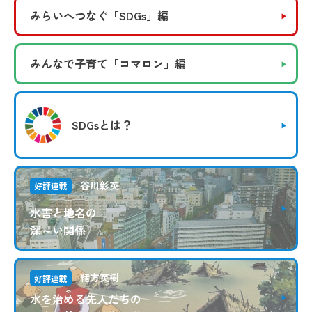
みらいへつなぐ
「SDGs」編
みんなで子育て
「コマロン」編
SDGsとは？
谷川彰英
好評連載
水害と地名の
深～い関係
緒方英樹
好評連載
水を治める先人たちの