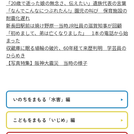
「20歳で逝った娘の無念さ、伝えたい」遺族代表の言葉
「なんでこんなにつぶれたん!」園児の叫び 保育施設の
耐震化遅れ
新長田駅前は焼け野原…当時JR社員の滋賀知事が回顧
「初めまして、弟は亡くなりました」 1本の電話から始
まった
収蔵庫に眠る埴輪の破片、60年経て来歴判明 学芸員の
ひらめき
【写真特集】阪神大震災 当時の様子
いのちをまもる
「水害」編
こどもをまもる
「いじめ」編