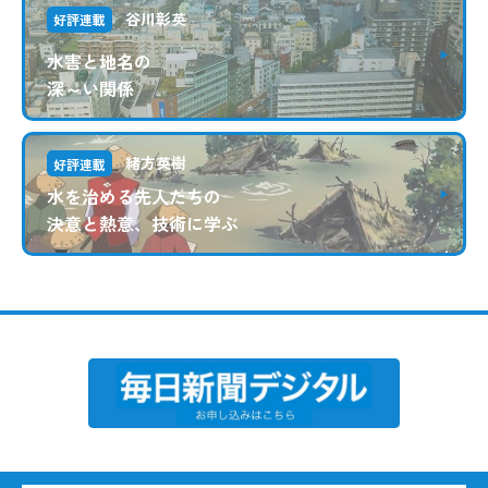
谷川彰英
好評連載
水害と地名の
深～い関係
緒方英樹
好評連載
水を治める先人たちの
決意と熱意、技術に学ぶ