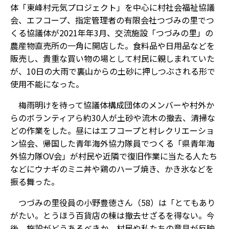
体「東峰村元気プロジェクト」を中心に村社会福祉協議
会、エフコープ、指定管理者の有限会社つづみの里でつ
くる協議体が2021年年3月、交流施設「つづみの里」の
農産物直売所の一角に開店した。食料品や日用品などを
販売し、貴重な買い物の場として村民に親しまれていた
が、10日の大雨で裏山からの土砂に押しつぶされる形で
使用不能になった。
梅雨明けを待って協議体構成団体のメンバーや村外か
らのボランティアら約30人が土砂や流木の撤去、清掃な
どの作業をした。昼にはエフコープと村レクリエーショ
ン協会、帰国した青年海外協力隊員でつくる「県青年海
外協力隊OV会」が村民や近隣で復旧作業に当たる人たち
などにウナギのミニ丼や鶏のハーブ焼き、かき氷などを
振る舞った。
つづみの里役員の小野豊徳さん（58）は「とてもあり
がたい。とうほう百貨店の棟は撤去せざるを得ない。今
後、施設がどうあるべきか、村民や私たちの意見が反映