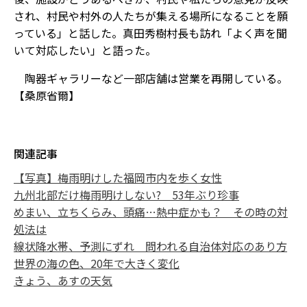
され、村民や村外の人たちが集える場所になることを願
っている」と話した。真田秀樹村長も訪れ「よく声を聞
いて対応したい」と語った。
陶器ギャラリーなど一部店舗は営業を再開している。
【桑原省爾】
関連記事
【写真】梅雨明けした福岡市内を歩く女性
九州北部だけ梅雨明けしない? 53年ぶり珍事
めまい、立ちくらみ、頭痛…熱中症かも？ その時の対
処法は
線状降水帯、予測にずれ 問われる自治体対応のあり方
世界の海の色、20年で大きく変化
きょう、あすの天気